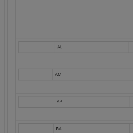
AL
AM
AP
BA