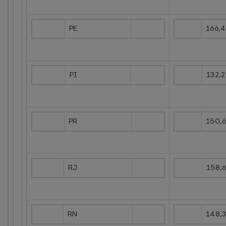
PE
166,
PI
132,
PR
150,
RJ
158,
RN
148,