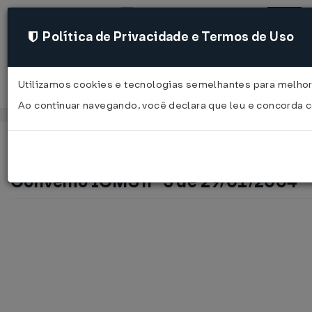
Política de Privacidade e Termos de Uso
Utilizamos cookies e tecnologias semelhantes para melhora
Acessar
Ao continuar navegando, você declara que leu e concorda
Página Inicial
Legislações
Legislação Federal
Convênio ICMS nº 3 de 29/01/2004