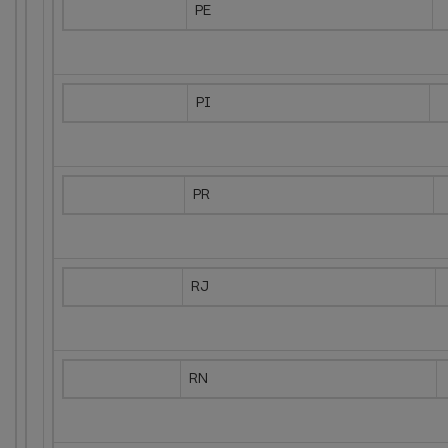
PE
PI
PR
RJ
RN