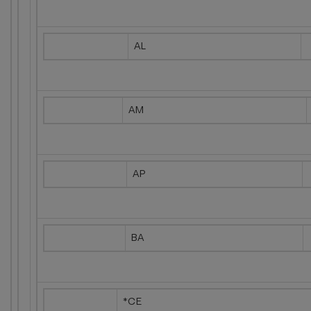
AL
AM
AP
BA
*CE