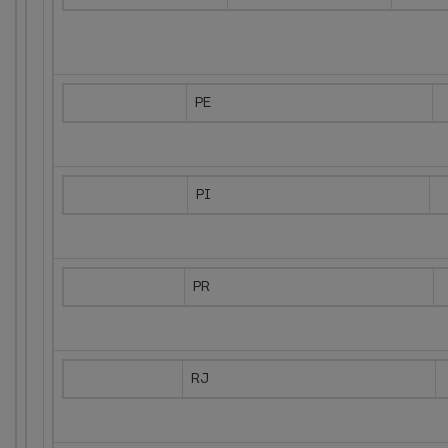
PE
PI
PR
RJ