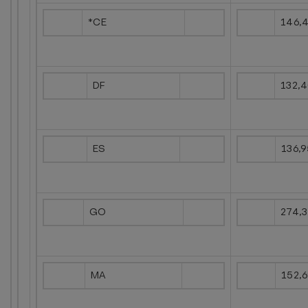
*CE
146,
DF
132,
ES
136,
GO
274,
MA
152,