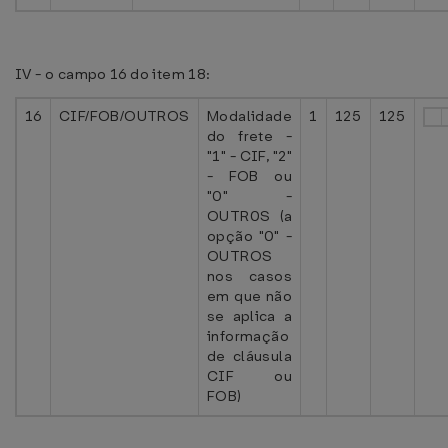
IV - o campo 16 do item 18:
16
CIF/FOB/OUTROS
Modalidade
1
125
125
do frete -
"1" - CIF, "2"
- FOB ou
"0" -
OUTR0S (a
opção "0" -
OUTROS
nos casos
em que não
se aplica a
informação
de cláusula
CIF ou
FOB)