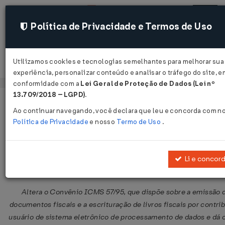
Política de Privacidade e Termos de Uso
Utilizamos cookies e tecnologias semelhantes para melhorar sua
Acessar
experiência, personalizar conteúdo e analisar o tráfego do site, e
conformidade com a
Lei Geral de Proteção de Dados (Lei nº
13.709/2018 – LGPD)
.
Página Inicial
Legislações
Legislação Federal
Ao continuar navegando, você declara que leu e concorda com n
Política de Privacidade
e nosso
Termo de Uso
.
Convênio ICMS nº 18 de 02/04/2004
Publicado no DOU em 8 abr 2004
Li e concor
Compartilhar:
Altera o Convênio ICMS 57/95, que dispõe sobre a emissão 
documentos fiscais e a escrituração de livros fiscais por contri
usuário de sistema eletrônico de processamento de dados e dá 