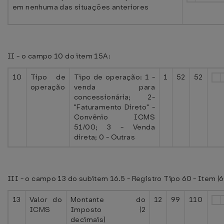
em nenhuma das situações anteriores
II - o campo 10 do item 15A:
10
Tipo de
Tipo de operação: 1 -
1
52
52
operação
venda para
concessionária; 2-
"Faturamento Direto" -
Convênio ICMS
51/00; 3 - Venda
direta; 0 - Outras
III - o campo 13 do subitem 16.5 - Registro Tipo 60 - Item (6
13
Valor do
Montante do
12
99
110
ICMS
Imposto (2
decimais)