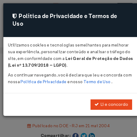
Política de Privacidade e Termos de
Uso
Acessar
Utilizamos cookies e tecnologias semelhantes para melhorar
sua experiência, personalizar conteúdo e analisar o tráfego do
site, em conformidade com a
Lei Geral de Proteção de Dados
Página Inicial
Legislações
(Lei nº 13.709/2018 – LGPD)
.
Legislação Estadual - Rio de Janeiro
Ao continuar navegando, você declara que leu e concorda com
nossa
Política de Privacidade
e nosso
Termo de Uso
.
Voltar
Resolução SER nº 102 de
Li e concordo
20/05/2004
Publicado no DOE - RJ em 21 mai 2004
Compartilhar: