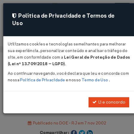
Política de Privacidade e Termos de
Uso
Acessar
Utilizamos cookies e tecnologias semelhantes para melhorar
sua experiência, personalizar conteúdo e analisar o tráfego do
site, em conformidade com a
Lei Geral de Proteção de Dados
Página Inicial
Legislações
(Lei nº 13.709/2018 – LGPD)
.
Legislação Estadual - Rio de Janeiro
Ao continuar navegando, você declara que leu e concorda com
nossa
Política de Privacidade
e nosso
Termo de Uso
.
Voltar
Resolução SEF nº 6.520 de
Li e concordo
05/11/2002
Publicado no DOE - RJ em 7 nov 2002
Compartilhar: