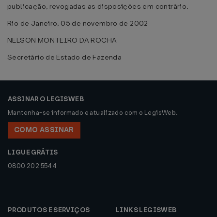
publicação, revogadas as disposições em contrário.
Rio de Janeiro, 05 de novembro de 2002
NELSON MONTEIRO DA ROCHA
Secretário de Estado de Fazenda
ASSINAR O LEGISWEB
Mantenha-se informado e atualizado com o LegisWeb.
COMO ASSINAR
LIGUE GRÁTIS
0800 202 5544
PRODUTOS E SERVIÇOS
LINKS LEGISWEB