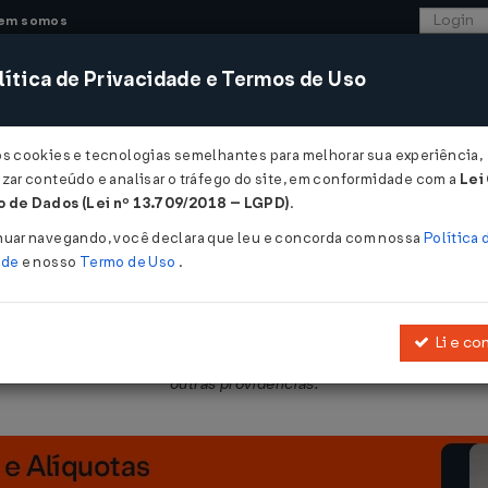
em somos
ítica de Privacidade e Termos de Uso
CONSULTORIA
SISTEMAS
COMÉRCIO EXTER
os cookies e tecnologias semelhantes para melhorar sua experiência,
zar conteúdo e analisar o tráfego do site, em conformidade com a
Lei
- Rio de Janeiro
 de Dados (Lei nº 13.709/2018 – LGPD)
.
5/11/2002
nuar navegando, você declara que leu e concorda com nossa
Política 
ade
e nosso
Termo de Uso
.
Li e co
 sobre a escrituração das operações sujeitas ao regime de substitui
outras providências.