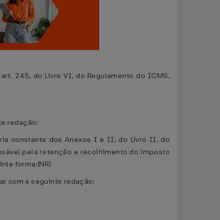
rt. 245, do Livro VI, do Regulamento do ICMS,
te redação:
ria constante dos Anexos I e II, do Livro II, do
nsável pela retenção e recolhimento do imposto
inte forma:(NR)
rar com a seguinte redação: