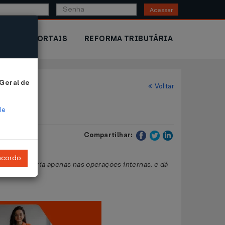
Acessar
IOR
PORTAIS
REFORMA TRIBUTÁRIA
 Geral de
Voltar
de
Compartilhar:
ncordo
ção tributária apenas nas operações internas, e dá