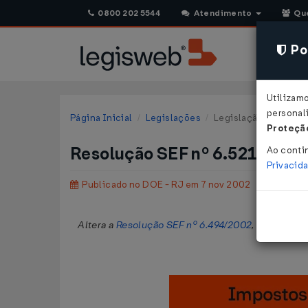
0800 202 5544
Atendimento
Qu
Pol
Utilizam
personali
Página Inicial
Legislações
Legislação Estadual 
Proteção
Resolução SEF nº 6.521 de 0
Ao conti
Privacid
Publicado no DOE - RJ em 7 nov 2002
Altera a
Resolução SEF nº 6.494/2002
, que dispõe