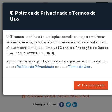
Política de Privacidade e Termos de
Uso
Acessar
Utilizamos cookies e tecnologias semelhantes para melhorar
sua experiência, personalizar conteúdo e analisar o tráfego do
site, em conformidade com a
Lei Geral de Proteção de Dados
Página Inicial
Legislações
(Lei nº 13.709/2018 – LGPD)
.
Legislação Estadual - Rio de Janeiro
Ao continuar navegando, você declara que leu e concorda com
nossa
Política de Privacidade
e nosso
Termo de Uso
.
Voltar
Decreto nº 4.482 de 27/08/1981
Li e concordo
Publicado no DOE - RJ em 28 ago 1981
Compartilhar: