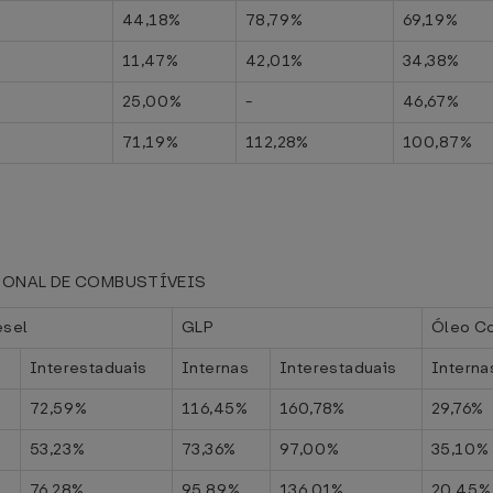
44,18%
78,79%
69,19%
11,47%
42,01%
34,38%
25,00%
-
46,67%
71,19%
112,28%
100,87%
IONAL DE COMBUSTÍVEIS
esel
GLP
Óleo C
s
Interestaduais
Internas
Interestaduais
Interna
72,59%
116,45%
160,78%
29,76%
53,23%
73,36%
97,00%
35,10%
76,28%
95,89%
136,01%
20,45%