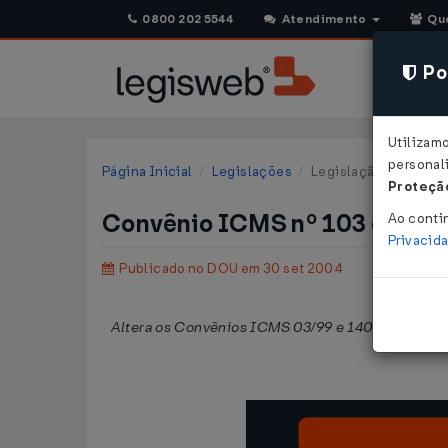
0800 202 5544
Atendimento
Qu
Pol
Utilizam
personali
Página Inicial
Legislações
Legislação Federal
Proteção
Convênio ICMS nº 103 de 24
Ao conti
Privacid
Publicado no DOU em 30 set 2004
Altera os Convênios ICMS 03/99 e 140/02, relativ