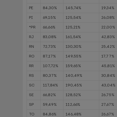
PE
84,30%
145,74%
19,34%
PI
69,15%
125,54%
26,08%
*PR
66,66%
125,21%
22,00%
RJ
83,08%
161,54%
42,83%
RN
72,73%
130,30%
25,42%
RO
87,17%
149,55%
17,77%
RR
107,72%
159,65%
45,81%
RS
80,37%
140,49%
30,84%
SC
117,84%
190,45%
43,04%
SE
66,82%
128,52%
26,75%
SP
59,49%
112,66%
27,67%
TO
84,86%
146,48%
26,67%