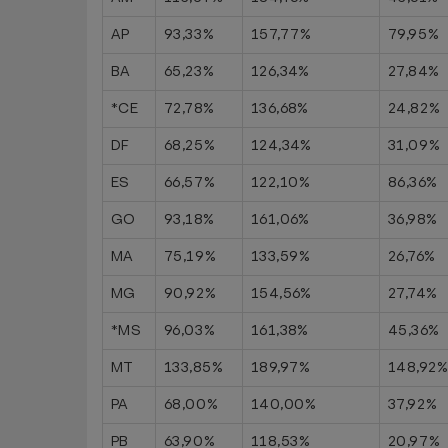
AP
93,33%
157,77%
79,95%
BA
65,23%
126,34%
27,84%
*CE
72,78%
136,68%
24,82%
DF
68,25%
124,34%
31,09%
ES
66,57%
122,10%
86,36%
GO
93,18%
161,06%
36,98%
MA
75,19%
133,59%
26,76%
MG
90,92%
154,56%
27,74%
*MS
96,03%
161,38%
45,36%
MT
133,85%
189,97%
148,92
PA
68,00%
140,00%
37,92%
PB
63,90%
118,53%
20,97%