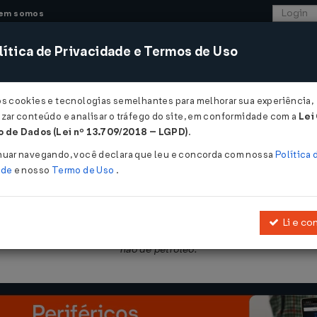
em somos
ítica de Privacidade e Termos de Uso
CONSULTORIA
SISTEMAS
COMÉRCIO EXTER
os cookies e tecnologias semelhantes para melhorar sua experiência,
zar conteúdo e analisar o tráfego do site, em conformidade com a
Lei
 de Dados (Lei nº 13.709/2018 – LGPD)
.
/09/2004
nuar navegando, você declara que leu e concorda com nossa
Política 
ade
e nosso
Termo de Uso
.
Li e co
amente a percentuais de margem de valor agregado para as operaçõ
não de petróleo.