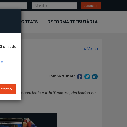
Acessar
IOR
PORTAIS
REFORMA TRIBUTÁRIA
 Geral de
Voltar
de
Compartilhar:
ncordo
es com combustíveis e lubrificantes, derivados ou