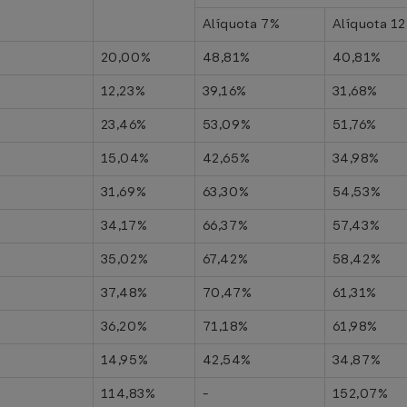
Alíquota 7%
Alíquota 1
20,00%
48,81%
40,81%
12,23%
39,16%
31,68%
23,46%
53,09%
51,76%
15,04%
42,65%
34,98%
31,69%
63,30%
54,53%
34,17%
66,37%
57,43%
35,02%
67,42%
58,42%
37,48%
70,47%
61,31%
36,20%
71,18%
61,98%
14,95%
42,54%
34,87%
114,83%
-
152,07%