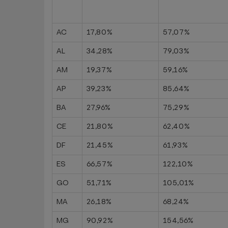
AC
17,80%
57,07%
AL
34,28%
79,03%
AM
19,37%
59,16%
AP
39,23%
85,64%
BA
27,96%
75,29%
CE
21,80%
62,40%
DF
21,45%
61,93%
ES
66,57%
122,10%
GO
51,71%
105,01%
MA
26,18%
68,24%
MG
90,92%
154,56%