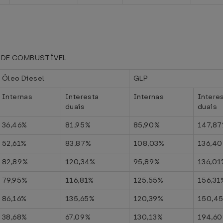
 DE COMBUSTÍVEL
Óleo Diesel
GLP
Internas
Interesta
Internas
Intere
duais
duais
36,46%
81,95%
85,90%
147,8
52,61%
83,87%
108,03%
136,4
82,89%
120,34%
95,89%
136,01
79,95%
116,81%
125,55%
156,31
86,16%
135,65%
120,39%
150,4
38,68%
67,09%
130,13%
194,6