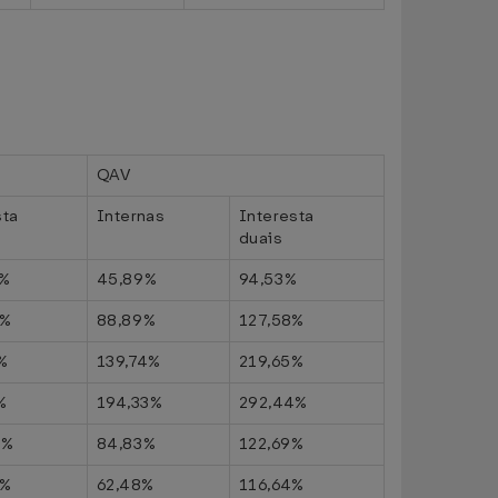
QAV
sta
Internas
Interesta
duais
7%
45,89%
94,53%
0%
88,89%
127,58%
%
139,74%
219,65%
%
194,33%
292,44%
5%
84,83%
122,69%
0%
62,48%
116,64%