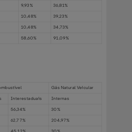
9,93%
36,81%
10,48%
39,23%
10,48%
34,73%
58,60%
91,09%
ombustível
Gás Natural Veicular
s
Interestaduais
Internas
56,34%
30%
62,77%
204,97%
45,12%
30%