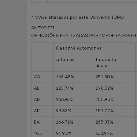
* MVA's alteradas por este Convênio ICMS
ANEXO III
OPERAÇÕES REALIZADAS POR IMPORTADORES
Gasolina Automotiva
Internas
Interesta
duais
AC
163,48%
251,30%
AL
123,74%
198,32%
AM
166,96%
255,95%
AP
93,33%
157,77%
BA
166,72%
265,37%
*CE
91,97%
162,97%