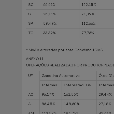
SC
66,61%
122,15%
SE
25,11%
71,39%
SP
59,49%
112,66%
TO
33,32%
77,76%
* MVA's alteradas por este Convênio ICMS
ANEXO II
OPERAÇÕES REALIZADAS POR PRODUTOR NAC
UF
Gasolina Automotiva
Óleo Di
Internas
Interestaduais
Interna
AC
96,17%
161,56%
29,44%
AL
86,45%
148,60%
27,18%
AM
113,57%
184,76%
43,61%