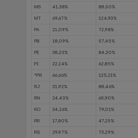
MS
41,38%
88,50%
MT
69,67%
124,93%
PA
21,09%
72,98%
PB
18,09%
57,45%
PE
38,23%
84,30%
PI
22,14%
62,85%
*PR
66,66%
125,21%
RJ
31,92%
88,46%
RN
24,43%
65,90%
RO
34,26%
79,01%
RR
17,80%
47,25%
RS
29,97%
73,29%