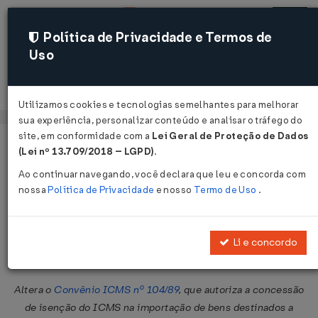
Política de Privacidade e Termos de
Uso
Acessar
Utilizamos cookies e tecnologias semelhantes para melhorar
sua experiência, personalizar conteúdo e analisar o tráfego do
site, em conformidade com a
Lei Geral de Proteção de Dados
Página Inicial
Legislações
Legislação Federal
Voltar
(Lei nº 13.709/2018 – LGPD)
.
Ao continuar navegando, você declara que leu e concorda com
Convênio ICMS nº 110 de
nossa
Política de Privacidade
e nosso
Termo de Uso
.
10/12/2004
Publicado no DOU em 15 dez 2004
Li e concordo
Compartilhar:
Altera o
Convênio ICMS nº 104/89
, que autoriza a concessão
de isenção do ICMS na importação de bens destinados a