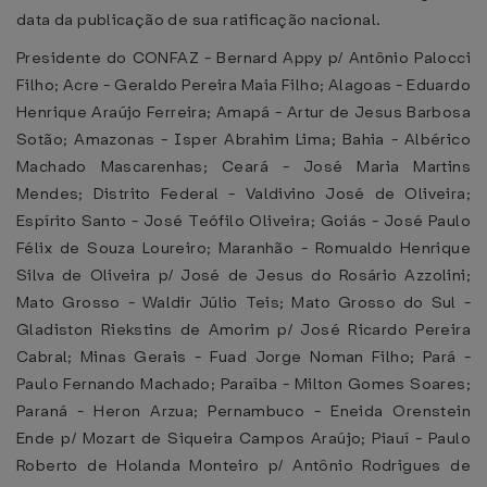
data da publicação de sua ratificação nacional.
Presidente do CONFAZ - Bernard Appy p/ Antônio Palocci
Filho; Acre - Geraldo Pereira Maia Filho; Alagoas - Eduardo
Henrique Araújo Ferreira; Amapá - Artur de Jesus Barbosa
Sotão; Amazonas - Isper Abrahim Lima; Bahia - Albérico
Machado Mascarenhas; Ceará - José Maria Martins
Mendes; Distrito Federal - Valdivino José de Oliveira;
Espírito Santo - José Teófilo Oliveira; Goiás - José Paulo
Félix de Souza Loureiro; Maranhão - Romualdo Henrique
Silva de Oliveira p/ José de Jesus do Rosário Azzolini;
Mato Grosso - Waldir Júlio Teis; Mato Grosso do Sul -
Gladiston Riekstins de Amorim p/ José Ricardo Pereira
Cabral; Minas Gerais - Fuad Jorge Noman Filho; Pará -
Paulo Fernando Machado; Paraíba - Milton Gomes Soares;
Paraná - Heron Arzua; Pernambuco - Eneida Orenstein
Ende p/ Mozart de Siqueira Campos Araújo; Piauí - Paulo
Roberto de Holanda Monteiro p/ Antônio Rodrigues de