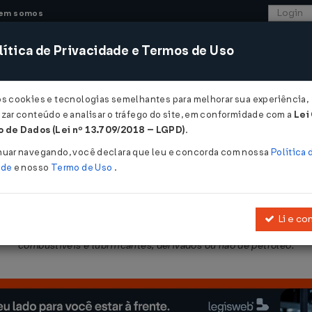
em somos
ítica de Privacidade e Termos de Uso
CONSULTORIA
SISTEMAS
COMÉRCIO EXTER
os cookies e tecnologias semelhantes para melhorar sua experiência,
zar conteúdo e analisar o tráfego do site, em conformidade com a
Lei
 de Dados (Lei nº 13.709/2018 – LGPD)
.
/2003
nuar navegando, você declara que leu e concorda com nossa
Política 
ade
e nosso
Termo de Uso
.
Li e co
.1999, e 140/02, de 13.12.2002, relativamente a percentuais de ma
combustíveis e lubrificantes, derivados ou não de petróleo.