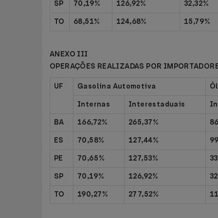
SP
70,19%
126,92%
32,32%
TO
68,51%
124,68%
15,79%
ANEXO III
OPERAÇÕES REALIZADAS POR IMPORTADOR
UF
Gasolina Automotiva
Ól
Internas
Interestaduais
In
BA
166,72%
265,37%
8
ES
70,58%
127,44%
9
PE
70,65%
127,53%
33
SP
70,19%
126,92%
3
TO
190,27%
277,52%
1