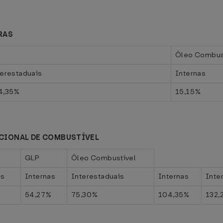
RAS
o
Óleo Combus
terestaduais
Internas
4,35%
15,15%
CIONAL DE COMBUSTÍVEL
GLP
Óleo Combustível
is
Internas
Interestaduais
Internas
Inte
54,27%
75,30%
104,35%
132,