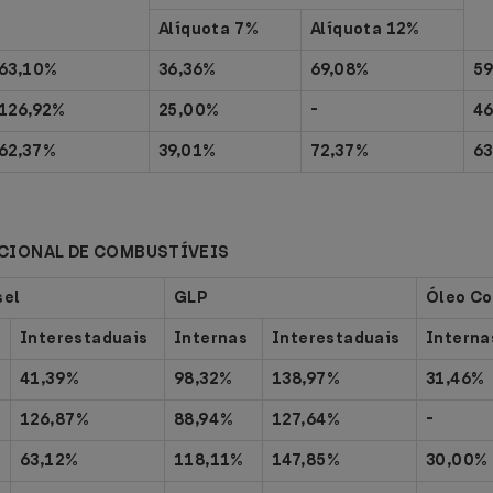
Alíquota 7%
Alíquota 12%
63,10%
36,36%
69,08%
59
126,92%
25,00%
-
4
62,37%
39,01%
72,37%
6
CIONAL DE COMBUSTÍVEIS
sel
GLP
Óleo Co
Interestaduais
Internas
Interestaduais
Interna
41,39%
98,32%
138,97%
31,46%
126,87%
88,94%
127,64%
-
63,12%
118,11%
147,85%
30,00%