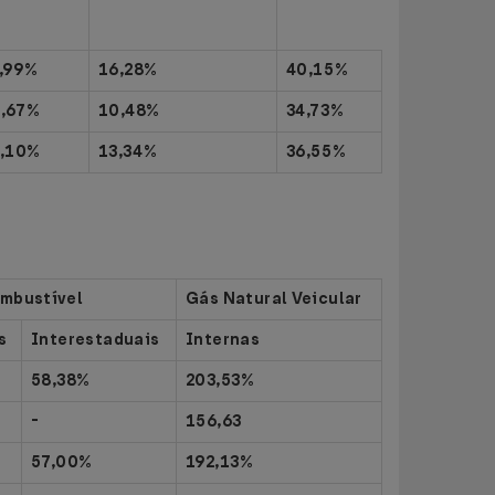
,99%
16,28%
40,15%
6,67%
10,48%
34,73%
3,10%
13,34%
36,55%
mbustível
Gás Natural Veicular
s
Interestaduais
Internas
58,38%
203,53%
-
156,63
57,00%
192,13%