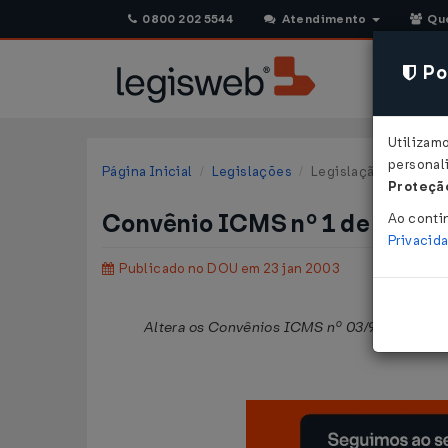
0800 202 5544
Atendimento
Qu
Pol
Utilizam
personali
Página Inicial
Legislações
Legislação Federal
Proteção
Convênio ICMS nº 1 de 17/01
Ao conti
Privacid
Publicado no DOU em 23 jan 2003
Altera os Convênios ICMS nº 03/99, de 16.04