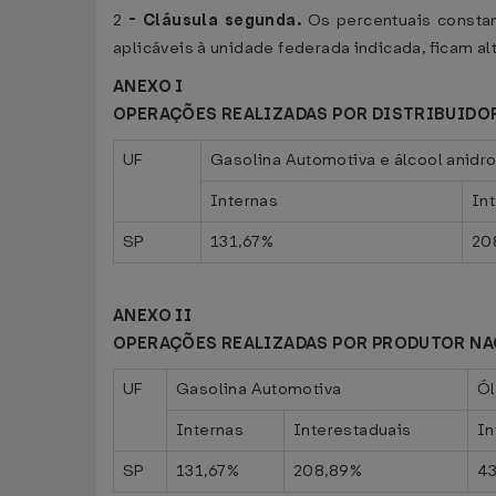
2
-
Cláusula segunda.
Os percentuais constan
aplicáveis à unidade federada indicada, ficam 
ANEXO I
OPERAÇÕES REALIZADAS POR DISTRIBUIDO
UF
Gasolina Automotiva e álcool anidr
Internas
In
SP
131,67%
20
ANEXO II
OPERAÇÕES REALIZADAS POR PRODUTOR NA
UF
Gasolina Automotiva
Ól
Internas
Interestaduais
In
SP
131,67%
208,89%
43