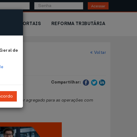
Acessar
IOR
PORTAIS
REFORMA TRIBUTÁRIA
 Geral de
Voltar
de
Compartilhar:
ncordo
rgem de valor agregado para as operações com