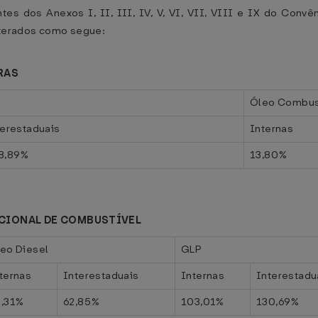
tes dos Anexos I, II, III, IV, V, VI, VII, VIII e IX do Co
alterados como segue:
RAS
o
Óleo Combus
terestaduais
Internas
8,89%
13,80%
CIONAL DE COMBUSTÍVEL
eo Diesel
GLP
ternas
Interestaduais
Internas
Interestadu
,31%
62,85%
103,01%
130,69%