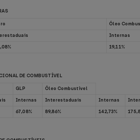
RAS
dro
Óleo Combus
erestaduais
Internas
7,08%
19,11%
CIONAL DE COMBUSTÍVEL
GLP
Óleo Combustível
ais
Internas
Interestaduais
Internas
Inte
67,08%
89,86%
142,73%
175,