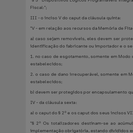
"§ 3º Dispositivos Lógicos Programáveis integ
Fiscal:";
III - o inciso V do caput da cláusula quinta:
"V - em relação aos recursos da Memória de Fit
a) caso sejam removíveis, eles devem ser prot
identificação do fabricante ou importador e o s
1. no caso de esgotamento, somente em Modo d
estabelecidos;
2. o caso de dano irrecuperável, somente em M
estabelecidos;
b) devem ser protegidos por encapsulamento qu
IV - da cláusula sexta:
a) o caput do § 2º e os caput dos seus incisos VI
"§ 2º Os totalizadores destinam-se ao acúmul
implementação obrigatória, estando divididos e