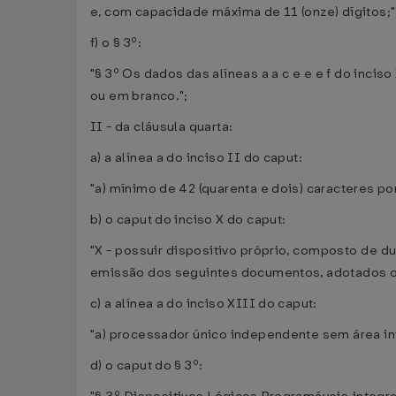
e, com capacidade máxima de 11 (onze) dígitos;"
f) o § 3º:
"§ 3º Os dados das alíneas a a c e e e f do inc
ou em branco.";
II - da cláusula quarta:
a) a alínea a do inciso II do caput:
"a) mínimo de 42 (quarenta e dois) caracteres por 
b) o caput do inciso X do caput:
"X - possuir dispositivo próprio, composto de 
emissão dos seguintes documentos, adotados os
c) a alínea a do inciso XIII do caput:
"a) processador único independente sem área inte
d) o caput do § 3º: