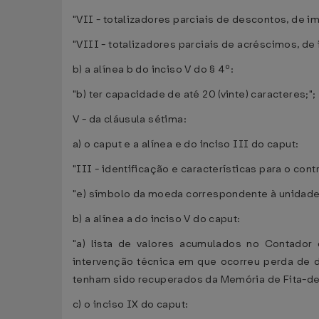
"VII - totalizadores parciais de descontos, de 
"VIII - totalizadores parciais de acréscimos, d
b) a alínea b do inciso V do § 4º:
"b) ter capacidade de até 20 (vinte) caracteres;";
V - da cláusula sétima:
a) o caput e a alínea e do inciso III do caput:
"III - identificação e características para o cont
"e) símbolo da moeda correspondente à unidade 
b) a alínea a do inciso V do caput:
"a) lista de valores acumulados no Contador
intervenção técnica em que ocorreu perda de d
tenham sido recuperados da Memória de Fita-det
c) o inciso IX do caput: