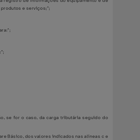
ara registro de informações do equipamento e de
produtos e serviços;";
ra:";
";
o, se for o caso, da carga tributária seguido do
re Básico, dos valores indicados nas alíneas c e