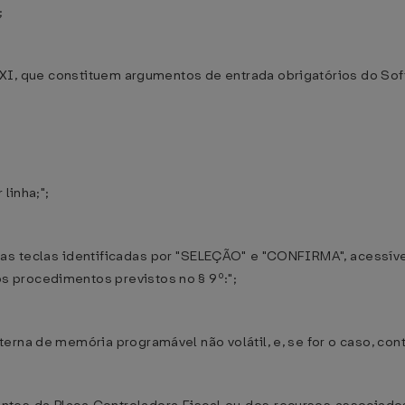
;
iso XI, que constituem argumentos de entrada obrigatórios do So
linha;";
duas teclas identificadas por "SELEÇÃO" e "CONFIRMA", acess
 procedimentos previstos no § 9º:";
rna de memória programável não volátil, e, se for o caso, cont