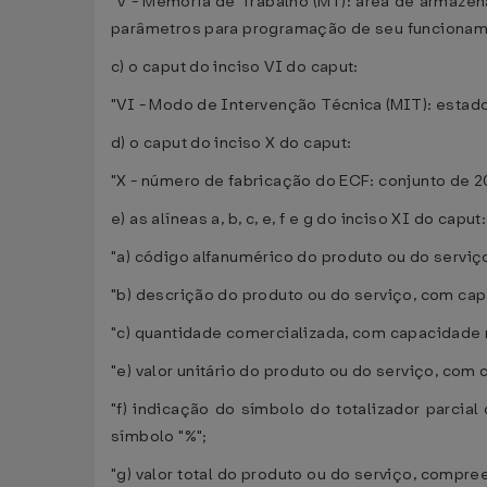
"V - Memória de Trabalho (MT): área de armazen
parâmetros para programação de seu funcionamen
c) o caput do inciso VI do caput:
"VI - Modo de Intervenção Técnica (MIT): estado
d) o caput do inciso X do caput:
"X - número de fabricação do ECF: conjunto de 2
e) as alíneas a, b, c, e, f e g do inciso XI do caput:
"a) código alfanumérico do produto ou do serviç
"b) descrição do produto ou do serviço, com capa
"c) quantidade comercializada, com capacidade m
"e) valor unitário do produto ou do serviço, com 
"f) indicação do símbolo do totalizador parcial
símbolo "%";
"g) valor total do produto ou do serviço, compr