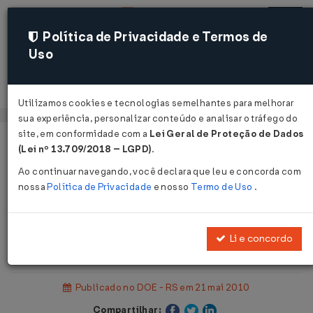
Política de Privacidade e Termos de
Uso
Acessar
Utilizamos cookies e tecnologias semelhantes para melhorar
sua experiência, personalizar conteúdo e analisar o tráfego do
site, em conformidade com a
Lei Geral de Proteção de Dados
Página Inicial
Legislações
(Lei nº 13.709/2018 – LGPD)
.
Legislação Estadual - Rio Grande do Sul
Ao continuar navegando, você declara que leu e concorda com
nossa
Política de Privacidade
e nosso
Termo de Uso
.
Voltar
Instrução Normativa DRP nº 32 de
Li e concordo
19/05/2010
Publicado no DOE - RS em 21 mai 2010
Compartilhar: