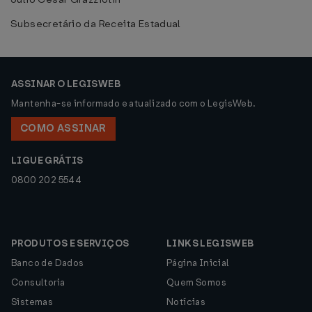
Subsecretário da Receita Estadual
ASSINAR O LEGISWEB
Mantenha-se informado e atualizado com o LegisWeb.
COMO ASSINAR
LIGUE GRÁTIS
0800 202 5544
PRODUTOS E SERVIÇOS
LINKS LEGISWEB
Banco de Dados
Página Inicial
Consultoria
Quem Somos
Sistemas
Notícias