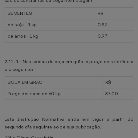
são os constantes da seguinte listagem:
SEMENTES
R$
de soja - 1 kg
0,92
de arroz - 1 kg
0,97
2.12. 1 - Nas saídas de soja em grão, o preço de referência
é o seguinte:
SOJA EM GRÃO
R$
Preço por saco de 60 kg
37,00
Esta Instrução Normativa entra em vigor a partir do
segundo dia seguinte ao de sua publicação.
Júlio César Grazziotin