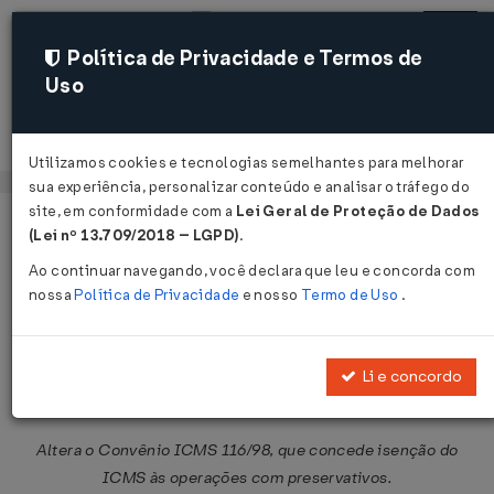
Política de Privacidade e Termos de
Uso
Acessar
Utilizamos cookies e tecnologias semelhantes para melhorar
sua experiência, personalizar conteúdo e analisar o tráfego do
site, em conformidade com a
Lei Geral de Proteção de Dados
Página Inicial
Legislações
Legislação Federal
Voltar
(Lei nº 13.709/2018 – LGPD)
.
Ao continuar navegando, você declara que leu e concorda com
Convênio ICMS nº 119 de
nossa
Política de Privacidade
e nosso
Termo de Uso
.
12/12/2003
Publicado no DOU em 17 dez 2003
Li e concordo
Compartilhar:
Altera o Convênio ICMS 116/98, que concede isenção do
ICMS às operações com preservativos.