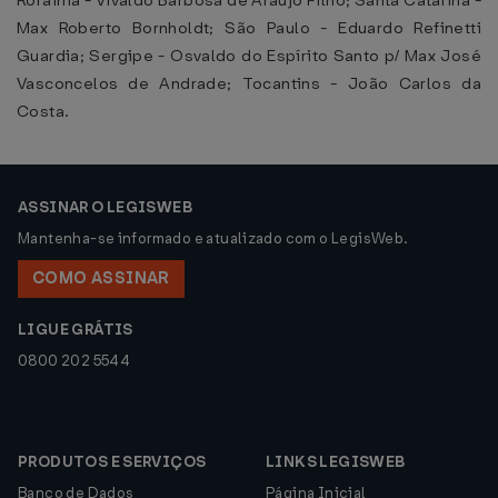
Roraima - Vivaldo Barbosa de Araújo Filho; Santa Catarina -
Max Roberto Bornholdt; São Paulo - Eduardo Refinetti
Guardia; Sergipe - Osvaldo do Espírito Santo p/ Max José
Vasconcelos de Andrade; Tocantins - João Carlos da
Costa.
ASSINAR O LEGISWEB
Mantenha-se informado e atualizado com o LegisWeb.
COMO ASSINAR
LIGUE GRÁTIS
0800 202 5544
PRODUTOS E SERVIÇOS
LINKS LEGISWEB
Banco de Dados
Página Inicial