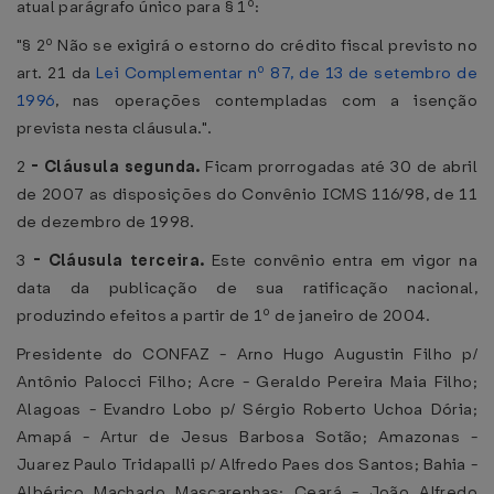
atual parágrafo único para § 1º:
"§ 2º Não se exigirá o estorno do crédito fiscal previsto no
art. 21 da
Lei Complementar nº 87, de 13 de setembro de
1996
, nas operações contempladas com a isenção
prevista nesta cláusula.".
2
-
Cláusula segunda.
Ficam prorrogadas até 30 de abril
de 2007 as disposições do Convênio ICMS 116/98, de 11
de dezembro de 1998.
3
-
Cláusula terceira.
Este convênio entra em vigor na
data da publicação de sua ratificação nacional,
produzindo efeitos a partir de 1º de janeiro de 2004.
Presidente do CONFAZ - Arno Hugo Augustin Filho p/
Antônio Palocci Filho; Acre - Geraldo Pereira Maia Filho;
Alagoas - Evandro Lobo p/ Sérgio Roberto Uchoa Dória;
Amapá - Artur de Jesus Barbosa Sotão; Amazonas -
Juarez Paulo Tridapalli p/ Alfredo Paes dos Santos; Bahia -
Albérico Machado Mascarenhas; Ceará - João Alfredo