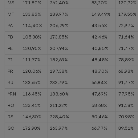
MS
171,80%
262,40%
83,20%
120,72%
MT
133,85%
189,97%
149,49%
179,55%
PA
114,40%
206,29%
43,56%
72,97%
PB
105,38%
173,85%
42,46%
71,64%
PE
130,95%
207,94%
40,85%
71,77%
PI
111,97%
182,63%
48,48%
78,89%
PR
120,06%
197,38%
48,70%
68,98%
RJ
133,65%
233,79%
66,84%
91,77%
*RN
116,45%
188,60%
47,69%
77,95%
RO
133,41%
211,22%
58,68%
91,18%
RS
146,30%
228,40%
50,46%
70,98%
SC
172,98%
263,97%
66,77%
89,51%