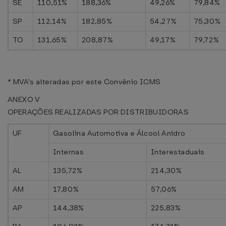
SE
110,51%
188,36%
49,26%
79,84%
SP
112,14%
182,85%
54,27%
75,30%
TO
131,65%
208,87%
49,17%
79,72%
* MVA's alteradas por este Convênio ICMS
ANEXO V
OPERAÇÕES REALIZADAS POR DISTRIBUIDORAS
UF
Gasolina Automotiva e Álcool Anidro
Internas
Interestaduais
AL
135,72%
214,30%
AM
17,80%
57,06%
AP
144,38%
225,83%