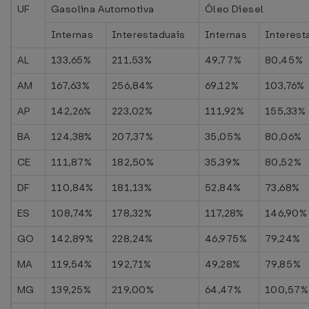
UF
Gasolina Automotiva
Óleo Diesel
Internas
Interestaduais
Internas
Interest
AL
133,65%
211,53%
49,77%
80,45%
AM
167,63%
256,84%
69,12%
103,76%
AP
142,26%
223,02%
111,92%
155,33%
BA
124,38%
207,37%
35,05%
80,06%
CE
111,87%
182,50%
35,39%
80,52%
DF
110,84%
181,13%
52,84%
73,68%
ES
108,74%
178,32%
117,28%
146,90%
GO
142,89%
228,24%
46,975%
79,24%
MA
119,54%
192,71%
49,28%
79,85%
MG
139,25%
219,00%
64,47%
100,57%