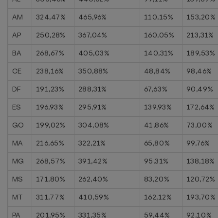
AM
324,47%
465,96%
110,15%
153,20%
AP
250,28%
367,04%
160,05%
213,31%
BA
268,67%
405,03%
140,31%
189,53%
CE
238,16%
350,88%
48,84%
98,46%
DF
191,23%
288,31%
67,63%
90,49%
ES
196,93%
295,91%
139,93%
172,64%
GO
199,02%
304,08%
41,86%
73,00%
MA
216,65%
322,21%
65,80%
99,76%
MG
268,57%
391,42%
95,31%
138,18%
MS
171,80%
262,40%
83,20%
120,72%
MT
311,77%
410,59%
162,12%
193,70%
PA
201,95%
331,35%
59,44%
92,10%