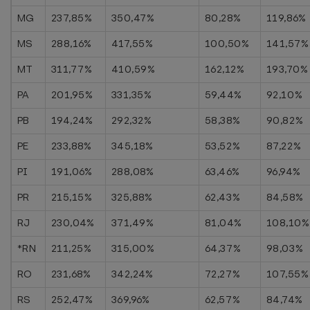
MG
237,85%
350,47%
80,28%
119,86%
MS
288,16%
417,55%
100,50%
141,57%
MT
311,77%
410,59%
162,12%
193,70%
PA
201,95%
331,35%
59,44%
92,10%
PB
194,24%
292,32%
58,38%
90,82%
PE
233,88%
345,18%
53,52%
87,22%
PI
191,06%
288,08%
63,46%
96,94%
PR
215,15%
325,88%
62,43%
84,58%
RJ
230,04%
371,49%
81,04%
108,10%
*RN
211,25%
315,00%
64,37%
98,03%
RO
231,68%
342,24%
72,27%
107,55%
RS
252,47%
369,96%
62,57%
84,74%