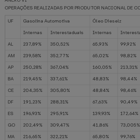
ANEXO VI
OPERAÇÕES REALIZADAS POR PRODUTOR NACIONAL DE C
UF
Gasolina Automotiva
Óleo Dieselz
Internas
Interestaduais
Internas
Interest
AL
237,89%
350,52%
65,93%
99,92%
AM
239,58%
352,77%
65,02%
98,82%
AP
250,28%
367,04%
160,05%
213,31%
BA
219,45%
337,61%
48,83%
98,44%
CE
204,35%
305,80%
48,84%
98,46%
DF
191,23%
288,31%
67,63%
90,49%
ES
196,93%
295,91%
139,93%
172,64%
GO
202,49%
309,47%
41,86%
73,005
MA
216,65%
322,21%
65,80%
99,76%