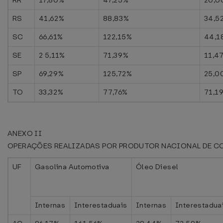
RR
17,80%
47,25%
20,0
RS
41,62%
88,83%
34,5
SC
66,61%
122,15%
44,1
SE
2 5,11%
71,39%
11,4
SP
69,29%
125,72%
25,0
TO
33,32%
77,76%
71,1
ANEXO II
OPERAÇÕES REALIZADAS POR PRODUTOR NACIONAL DE C
UF
Gasolina Automotiva
Óleo Diesel
Internas
Interestaduais
Internas
Interestadua