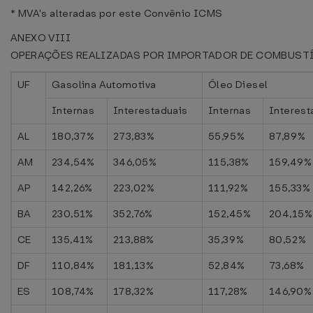
* MVA's alteradas por este Convênio ICMS
ANEXO VIII
OPERAÇÕES REALIZADAS POR IMPORTADOR DE COMBUST
UF
Gasolina Automotiva
Óleo Diesel
Internas
Interestaduais
Internas
Interest
AL
180,37%
273,83%
55,95%
87,89%
AM
234,54%
346,05%
115,38%
159,49%
AP
142,26%
223,02%
111,92%
155,33%
BA
230,51%
352,76%
152,45%
204,15%
CE
135,41%
213,88%
35,39%
80,52%
DF
110,84%
181,13%
52,84%
73,68%
ES
108,74%
178,32%
117,28%
146,90%