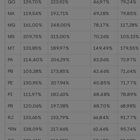
GO
139,70%
223,92%
46,97%
79,24%
MA
119,54%
192,71%
49,28%
79,85%
MG
161,00%
248,00%
78,17%
117,28%
MS
209,75%
313,00%
70,26%
105,13%
MT
133,85%
189,97%
149,49%
179,55%
PA
114,40%
206,29%
43,56%
72,97%
PB
105,38%
173,85%
42,46%
71,64%
PE
130,95%
207,94%
40,85%
71,77%
PI
111,97%
182,63%
48,48%
78,89%
PR
120,06%
197,38%
48,70%
68,98%
RJ
133,65%
233,79%
66,84%
91,77%
*RN
138,09%
217,46%
62,46%
95,74%