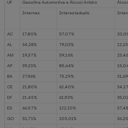
UF
Gasolina Automotiva e Álcool Anidro
Álcoo
Internas
Interestaduais
Inte
AC
17,80%
57,07%
20,0
AL
34,28%
79,03%
12,2
AM
19,37%
59,16%
23,4
AP
39,23%
85,64%
15,0
BA
27,96%
75,29%
31,6
CE
21,80%
62,40%
34,1
DF
21,45%
61,93%
35,0
ES
66,57%
122,10%
37,4
GO
51,71%
105,01%
36,2