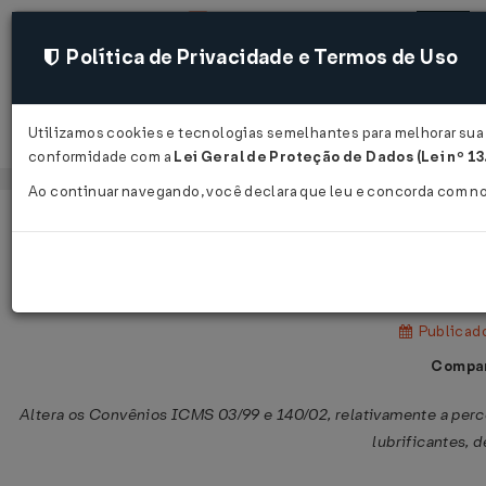
Política de Privacidade e Termos de Uso
Utilizamos cookies e tecnologias semelhantes para melhorar sua e
Acessar
conformidade com a
Lei Geral de Proteção de Dados (Lei nº 1
Ao continuar navegando, você declara que leu e concorda com n
Página Inicial
Legislações
Legislação Federal
Convênio ICMS nº 137 de 12/12/200
Publicado
Compar
Altera os Convênios ICMS 03/99 e 140/02, relativamente a per
lubrificantes, 