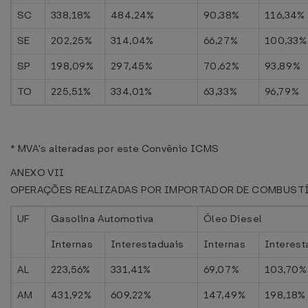
SC
338,18%
484,24%
90,38%
116,34%
SE
202,25%
314,04%
66,27%
100,33%
SP
198,09%
297,45%
70,62%
93,89%
TO
225,51%
334,01%
63,33%
96,79%
* MVA's alteradas por este Convênio ICMS
ANEXO VII
OPERAÇÕES REALIZADAS POR IMPORTADOR DE COMBUST
UF
Gasolina Automotiva
Óleo Diesel
Internas
Interestaduais
Internas
Interest
AL
223,56%
331,41%
69,07%
103,70%
AM
431,92%
609,22%
147,49%
198,18%