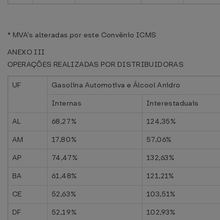
* MVA's alteradas por este Convênio ICMS
ANEXO III
OPERAÇÕES REALIZADAS POR DISTRIBUIDORAS
UF
Gasolina Automotiva e Álcool Anidro
Internas
Interestaduais
AL
68,27%
124,35%
AM
17,80%
57,06%
AP
74,47%
132,63%
BA
61,48%
121,21%
CE
52,63%
103,51%
DF
52,19%
102,93%