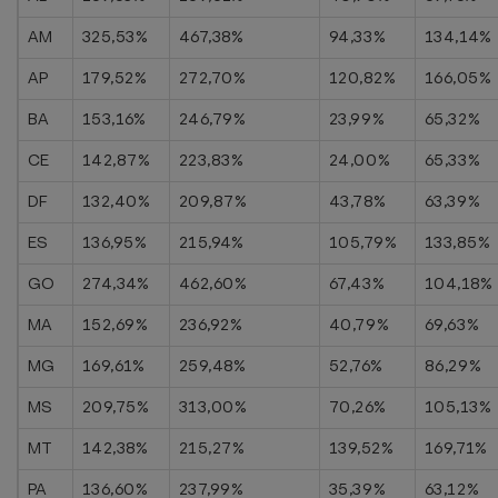
AM
325,53%
467,38%
94,33%
134,14%
AP
179,52%
272,70%
120,82%
166,05%
BA
153,16%
246,79%
23,99%
65,32%
CE
142,87%
223,83%
24,00%
65,33%
DF
132,40%
209,87%
43,78%
63,39%
ES
136,95%
215,94%
105,79%
133,85%
GO
274,34%
462,60%
67,43%
104,18%
MA
152,69%
236,92%
40,79%
69,63%
MG
169,61%
259,48%
52,76%
86,29%
MS
209,75%
313,00%
70,26%
105,13%
MT
142,38%
215,27%
139,52%
169,71%
PA
136,60%
237,99%
35,39%
63,12%