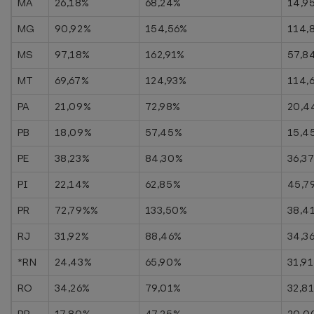
MA
26,18%
68,24%
14,9
MG
90,92%
154,56%
114,
MS
97,18%
162,91%
57,8
MT
69,67%
124,93%
114,
PA
21,09%
72,98%
20,4
PB
18,09%
57,45%
15,4
PE
38,23%
84,30%
36,3
PI
22,14%
62,85%
45,7
PR
72,79%%
133,50%
38,4
RJ
31,92%
88,46%
34,3
*RN
24,43%
65,90%
31,9
RO
34,26%
79,01%
32,8