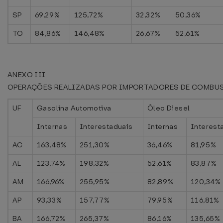
SP
69,29%
125,72%
32,32%
50,36%
TO
84,86%
146,48%
26,67%
52,61%
ANEXO III
OPERAÇÕES REALIZADAS POR IMPORTADORES DE COMBU
UF
Gasolina Automotiva
Óleo Diesel
Internas
Interestaduais
Internas
Interest
AC
163,48%
251,30%
36,46%
81,95%
AL
123,74%
198,32%
52,61%
83,87%
AM
166,96%
255,95%
82,89%
120,34%
AP
93,33%
157,77%
79,95%
116,81%
BA
166,72%
265,37%
86,16%
135,65%