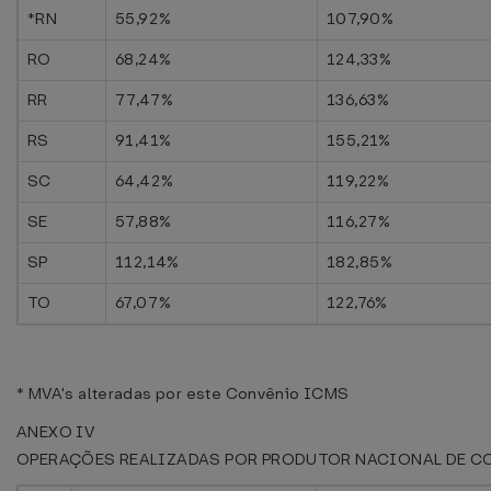
*RN
55,92%
107,90%
RO
68,24%
124,33%
RR
77,47%
136,63%
RS
91,41%
155,21%
SC
64,42%
119,22%
SE
57,88%
116,27%
SP
112,14%
182,85%
TO
67,07%
122,76%
* MVA's alteradas por este Convênio ICMS
ANEXO IV
OPERAÇÕES REALIZADAS POR PRODUTOR NACIONAL DE C