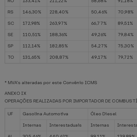
RO
133,41%
211,22%
58,68%
91,18%
RS
146,30%
228,40%
50,46%
70,98%
SC
172,98%
263,97%
66,77%
89,51%
SE
110,51%
188,36%
49,26%
79,84%
SP
112,14%
182,85%
54,27%
75,30%
TO
131,65%
208,87%
49,17%
79,72%
* MVA's alteradas por este Convênio ICMS
ANEXO IX
OPERAÇÕES REALIZADAS POR IMPORTADOR DE COMBUST
UF
Gasolina Automotiva
Óleo Diesel
Internas
Interestaduais
Internas
Interest
AL
305,46%
440,62%
99,11%
139,89%