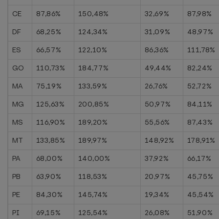
CE
87,86%
150,48%
32,69%
87,98%
DF
68,25%
124,34%
31,09%
48,97%
ES
66,57%
122,10%
86,36%
111,78%
GO
110,73%
184,77%
49,44%
82,24%
MA
75,19%
133,59%
26,76%
52,72%
MG
125,63%
200,85%
50,97%
84,11%
MS
116,90%
189,20%
55,56%
87,43%
MT
133,85%
189,97%
148,92%
178,91%
PA
68,00%
140,00%
37,92%
66,17%
PB
63,90%
118,53%
20,97%
45,75%
PE
84,30%
145,74%
19,34%
45,54%
PI
69,15%
125,54%
26,08%
51,90%