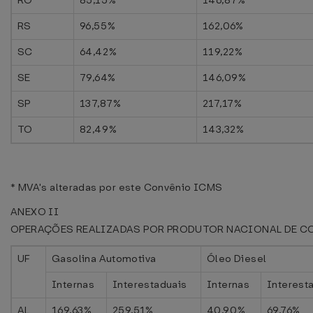
RO
85,15%
146,87%
RS
96,55%
162,06%
SC
64,42%
119,22%
SE
79,64%
146,09%
SP
137,87%
217,17%
TO
82,49%
143,32%
* MVA's alteradas por este Convênio ICMS
ANEXO II
OPERAÇÕES REALIZADAS POR PRODUTOR NACIONAL DE C
UF
Gasolina Automotiva
Óleo Diesel
Internas
Interestaduais
Internas
Interest
AL
169,63%
259,51%
40,90%
69,76%