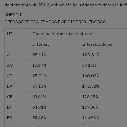
de dezembro de 2002, aplicáveis às unidades federadas ind
ANEXO I
OPERAÇÕES REALIZADAS POR DISTRIBUIDORAS
UF
Gasolina Automotiva e Álcool
Internas
Interestaduais
AL
88,11%
150,81%
AM
19,37%
59,16%
AP
95,01%
160,02%
BA
79,13%
145,32%
CE
69,61%
126,15%
DF
64,91%
119,88%
ES
85,18%
146,90%