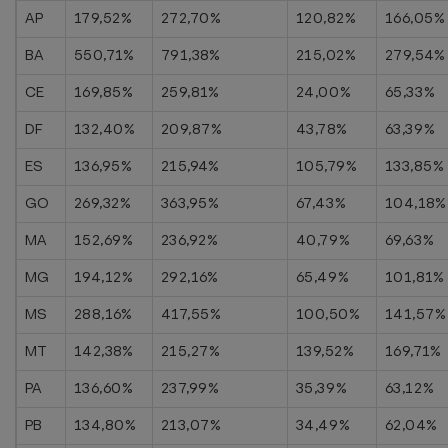
AP
179,52%
272,70%
120,82%
166,05%
BA
550,71%
791,38%
215,02%
279,54%
CE
169,85%
259,81%
24,00%
65,33%
DF
132,40%
209,87%
43,78%
63,39%
ES
136,95%
215,94%
105,79%
133,85%
GO
269,32%
363,95%
67,43%
104,18%
MA
152,69%
236,92%
40,79%
69,63%
MG
194,12%
292,16%
65,49%
101,81%
MS
288,16%
417,55%
100,50%
141,57%
MT
142,38%
215,27%
139,52%
169,71%
PA
136,60%
237,99%
35,39%
63,12%
PB
134,80%
213,07%
34,49%
62,04%