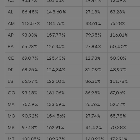
AC
96,17%
161,56%
29,44%
72,59%
AL
86,45%
148,60%
27,18%
53,23%
AM
113,57%
184,76%
43,61%
76,28%
AP
93,33%
157,77%
79,95%
116,81%
BA
65,23%
126,34%
27,84%
50,40%
CE
69,07%
125,43%
12,78%
50,38%
DF
68,25%
124,34%
31,09%
48,97%
ES
66,57%
122,10%
86,36%
111,78%
GO
93,18%
161,06%
36,98%
67,06%
MA
75,19%
133,59%
26,76%
52,72%
MG
90,92%
154,56%
27,74%
55,78%
MS
97,18%
162,91%
41,42%
70,38%
MT
133,85%
189,97%
148,92%
172,91%