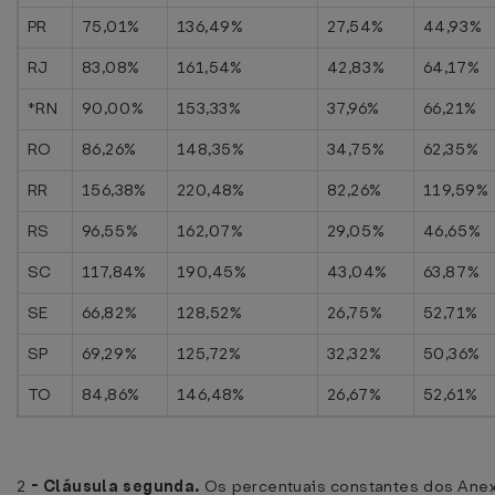
PR
75,01%
136,49%
27,54%
44,93%
RJ
83,08%
161,54%
42,83%
64,17%
*RN
90,00%
153,33%
37,96%
66,21%
RO
86,26%
148,35%
34,75%
62,35%
RR
156,38%
220,48%
82,26%
119,59%
RS
96,55%
162,07%
29,05%
46,65%
SC
117,84%
190,45%
43,04%
63,87%
SE
66,82%
128,52%
26,75%
52,71%
SP
69,29%
125,72%
32,32%
50,36%
TO
84,86%
146,48%
26,67%
52,61%
2
-
Cláusula segunda.
Os percentuais constantes dos Anexos