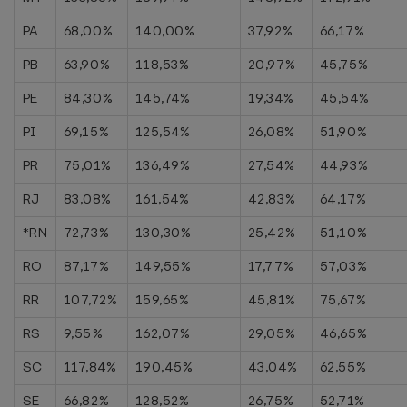
PA
68,00%
140,00%
37,92%
66,17%
PB
63,90%
118,53%
20,97%
45,75%
PE
84,30%
145,74%
19,34%
45,54%
PI
69,15%
125,54%
26,08%
51,90%
PR
75,01%
136,49%
27,54%
44,93%
RJ
83,08%
161,54%
42,83%
64,17%
*RN
72,73%
130,30%
25,42%
51,10%
RO
87,17%
149,55%
17,77%
57,03%
RR
107,72%
159,65%
45,81%
75,67%
RS
9,55%
162,07%
29,05%
46,65%
SC
117,84%
190,45%
43,04%
62,55%
SE
66,82%
128,52%
26,75%
52,71%