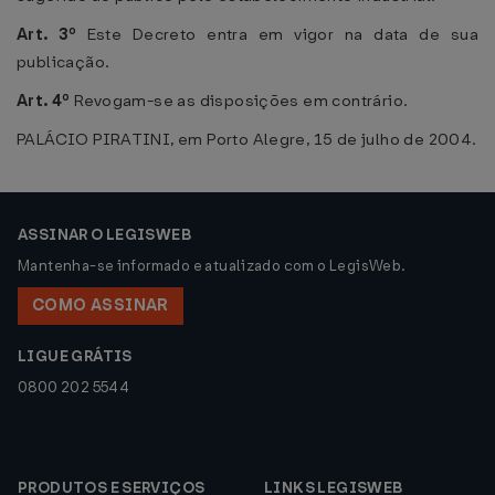
Art. 3º
Este Decreto entra em vigor na data de sua
publicação.
Art. 4º
Revogam-se as disposições em contrário.
PALÁCIO PIRATINI, em Porto Alegre, 15 de julho de 2004.
ASSINAR O LEGISWEB
Mantenha-se informado e atualizado com o LegisWeb.
COMO ASSINAR
LIGUE GRÁTIS
0800 202 5544
PRODUTOS E SERVIÇOS
LINKS LEGISWEB