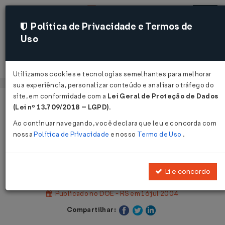
Política de Privacidade e Termos de
Uso
Acessar
Utilizamos cookies e tecnologias semelhantes para melhorar
sua experiência, personalizar conteúdo e analisar o tráfego do
site, em conformidade com a
Lei Geral de Proteção de Dados
Página Inicial
Legislações
(Lei nº 13.709/2018 – LGPD)
.
Legislação Estadual - Rio Grande do Sul
Ao continuar navegando, você declara que leu e concorda com
nossa
Política de Privacidade
e nosso
Termo de Uso
.
Voltar
Decreto nº 43.241 de 15/07/2004
Li e concordo
Publicado no DOE - RS em 16 jul 2004
Compartilhar: