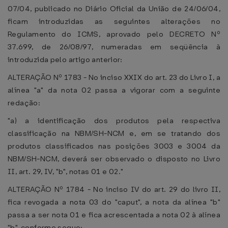
07/04, publicado no Diário Oficial da União de 24/06/04,
ficam introduzidas as seguintes alterações no
Regulamento do ICMS, aprovado pelo DECRETO Nº
37.699, de 26/08/97, numeradas em seqüência à
introduzida pelo artigo anterior:
ALTERAÇÃO Nº 1783 - No inciso XXIX do art. 23 do Livro I, a
alínea "a" da nota 02 passa a vigorar com a seguinte
redação:
"a) a identificação dos produtos pela respectiva
classificação na NBM/SH-NCM e, em se tratando dos
produtos classificados nas posições 3003 e 3004 da
NBM/SH-NCM, deverá ser observado o disposto no Livro
II, art. 29, IV, "b", notas 01 e 02."
ALTERAÇÃO Nº 1784 - No inciso IV do art. 29 do livro II,
fica revogada a nota 03 do "caput", a nota da alínea "b"
passa a ser nota 01 e fica acrescentada a nota 02 à alínea
"b", conforme segue: