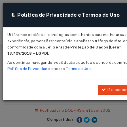
Política de Privacidade e Termos de Uso
Utilizamos cookies e tecnologias semelhantes para melhorar sua
Acessar
experiência, personalizar conteúdo e analisar o tráfego do site, e
conformidade com a
Lei Geral de Proteção de Dados (Lei nº
13.709/2018 – LGPD)
.
Página Inicial
Legislações
Legislação Estadual - Rio Grande 
Ao continuar navegando, você declara que leu e concorda com n
Política de Privacidade
e nosso
Termo de Uso
.
Instrução Normativa DRP nº 47 d
Li e conco
11/09/2002
Publicado no DOE - RS em 16 set 2002
Compartilhar: