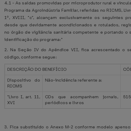
4.1 - As saídas promovidas por microprodutor rural e vincul
Programa da Agroindústria Familiar, referidas no RICMS, Livro
1º, XVIII, "c", alcançam exclusivamente os seguintes pr
desde que devidamente acondicionados e rotulados, regi
no órgão de vigilância sanitária competente e portando o 
identificação do programa:"
2. Na Seção IV do Apêndice VII, fica acrescentado o s
código, conforme segue:
DESCRIÇÃO DO BENEFÍCIO
CÓ
Dispositivo do
Não-incidência referente a:
RICMS
"Livro I, art. 11,
CDs que acompanhem jornais,
515
XVI
periódicos e livros
3. Fica substituído o Anexo M-2 conforme modelo apenso