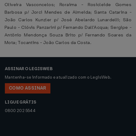
Oliveira Vasconcelos; Roraima - Rosicleide Gomes
Barbosa p/ Jorci Mendes de Almeida; Santa Catarina -
João Carlos Kunzler p/ José Abelardo Lunardelli; São
Paulo - Clóvis Panzarini p/ Fernando Dall'Acqua; Sergipe -
Antônio Mendonça Souza Brito p/ Fernando Soares da
Mota; Tocantins - João Carlos da Costa.
ASSINAR O LEGISWEB
Mantenha-se informado e atualizado com o LegisWeb.
COMO ASSINAR
LIGUE GRÁTIS
0800 202 5544