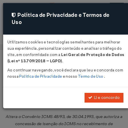
Política de Privacidade e Termos de
Uso
Acessar
Utilizamos cookies e tecnologias semelhantes para melhorar
sua experiência, personalizar conteúdo e analisar o tráfego do
site, em conformidade com a
Lei Geral de Proteção de Dados
Página Inicial
Legislações
Legislação Federal
Voltar
(Lei nº 13.709/2018 – LGPD)
.
Ao continuar navegando, você declara que leu e concorda com
Convênio ICMS nº 55 de
nossa
Política de Privacidade
e nosso
Termo de Uso
.
28/06/2002
Publicado no DOU em 5 jul 2002
Li e concordo
Compartilhar:
Altera o Convênio ICMS 48/93, de 30.04.1993, que autoriza a
concessão de isenção do ICMS no recebimento de