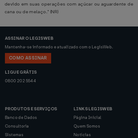
devido em suas operações com açúcar ou aguardente de
cana ou de melaço." (NR)
ASSINAR O LEGISWEB
Mantenha-se informado e atualizado com o LegisWeb.
COMO ASSINAR
LIGUE GRÁTIS
0800 202 5544
PRODUTOS E SERVIÇOS
LINKS LEGISWEB
Banco de Dados
Página Inicial
Consultoria
Quem Somos
Sistemas
Notícias