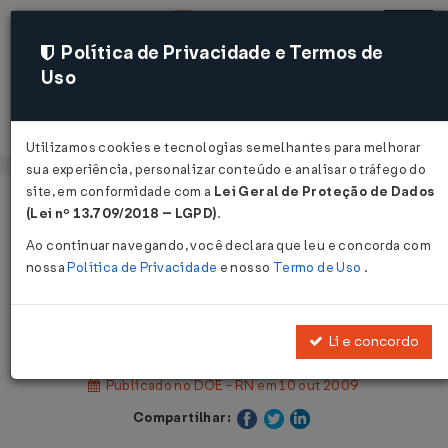
Política de Privacidade e Termos de
Uso
Acessar
Utilizamos cookies e tecnologias semelhantes para melhorar
sua experiência, personalizar conteúdo e analisar o tráfego do
site, em conformidade com a
Lei Geral de Proteção de Dados
Página Inicial
Legislações
(Lei nº 13.709/2018 – LGPD)
.
Legislação Estadual - Rio Grande do Norte
Ao continuar navegando, você declara que leu e concorda com
nossa
Política de Privacidade
e nosso
Termo de Uso
.
Voltar
Decreto nº 21.351 de 09/10/2009
Li e concordo
Publicado no DOE - RN em 10 out 2009
Compartilhar: