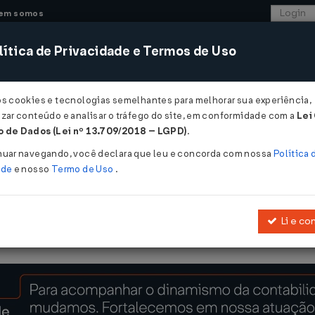
em somos
ítica de Privacidade e Termos de Uso
CONSULTORIA
SISTEMAS
COMÉRCIO EXTER
os cookies e tecnologias semelhantes para melhorar sua experiência,
zar conteúdo e analisar o tráfego do site, em conformidade com a
Lei
 de Dados (Lei nº 13.709/2018 – LGPD)
.
/12/2002
nuar navegando, você declara que leu e concorda com nossa
Política 
ade
e nosso
Termo de Uso
.
Li e co
 ICM nº 10/81, de 23.10.1981
, que estabelece disciplina de paga