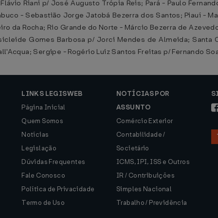
Flávio Riani p/ José Augusto Trópia Reis; Pará - Paulo Fernan
mbuco - Sebastião Jorge Jatobá Bezerra dos Santos; Piauí - Ma
eiro da Rocha; Rio Grande do Norte - Márcio Bezerra de Azevedo;
Rosicleide Gomes Barbosa p/ Jorci Mendes de Almeida; Santa C
Dall'Acqua; Sergipe - Rogério Luiz Santos Freitas p/ Fernando S
LINKS LEGISWEB
NOTÍCIAS POR
S
Página Inicial
ASSUNTO
Quem Somos
Comércio Exterior
Notícias
Contabilidade /
Legislação
Societário
Dúvidas Frequentes
ICMS, IPI, ISS e Outros
Fale Conosco
IR / Contribuições
Política de Privacidade
Simples Nacional
Termo de Uso
Trabalho / Previdência