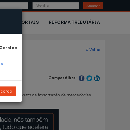
Acessar
IOR
PORTAIS
REFORMA TRIBUTÁRIA
 Geral de
Voltar
de
Compartilhar:
ncordo
mento do imposto na importação de mercadorias.