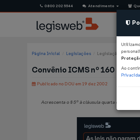
0800 202 5544
Atendimento
Qu
Pol
Utilizam
personali
Página Inicial
Legislações
Legislação Federal
Proteção
Convênio ICMS nº 160 de 13
Ao conti
Privacid
Publicado no DOU em 19 dez 2002
Acrescenta o § 5º à cláusula quarta do
Convênio