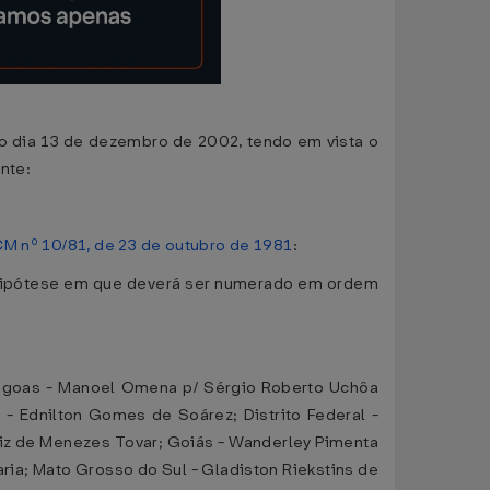
 no dia 13 de dezembro de 2002, tendo em vista o
inte:
M nº 10/81, de 23 de outubro de 1981
:
, hipótese em que deverá ser numerado em ordem
lagoas - Manoel Omena p/ Sérgio Roberto Uchôa
 - Ednilton Gomes de Soárez; Distrito Federal -
Luiz de Menezes Tovar; Goiás - Wanderley Pimenta
ria; Mato Grosso do Sul - Gladiston Riekstins de