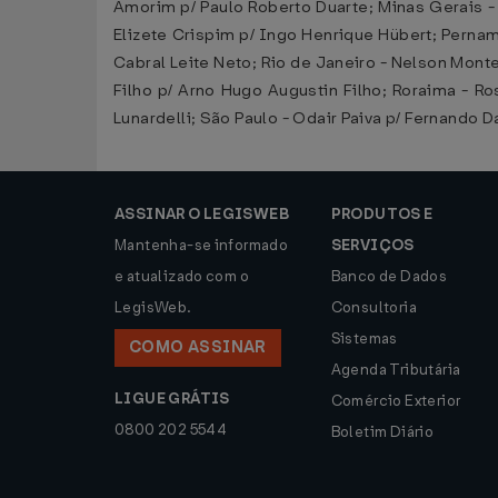
Amorim p/ Paulo Roberto Duarte; Minas Gerais - 
Elizete Crispim p/ Ingo Henrique Hübert; Perna
Cabral Leite Neto; Rio de Janeiro - Nelson Mont
Filho p/ Arno Hugo Augustin Filho; Roraima - 
Lunardelli; São Paulo - Odair Paiva p/ Fernando 
ASSINAR O LEGISWEB
PRODUTOS E
Mantenha-se informado
SERVIÇOS
e atualizado com o
Banco de Dados
LegisWeb.
Consultoria
Sistemas
COMO ASSINAR
Agenda Tributária
LIGUE GRÁTIS
Comércio Exterior
0800 202 5544
Boletim Diário