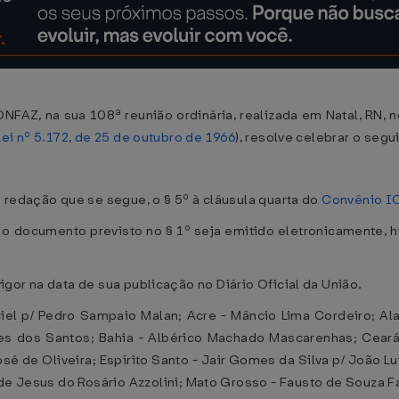
NFAZ, na sua 108ª reunião ordinária, realizada em Natal, RN,
Lei nº 5.172, de 25 de outubro de 1966
), resolve celebrar o segu
 redação que se segue, o § 5º à cláusula quarta do
Convênio IC
e o documento previsto no § 1º seja emitido eletronicamente
gor na data de sua publicação no Diário Oficial da União.
ciel p/ Pedro Sampaio Malan; Acre - Mâncio Lima Cordeiro; A
aes dos Santos; Bahia - Albérico Machado Mascarenhas; Ceará
sé de Oliveira; Espírito Santo - Jair Gomes da Silva p/ João 
 Jesus do Rosário Azzolini; Mato Grosso - Fausto de Souza Fa