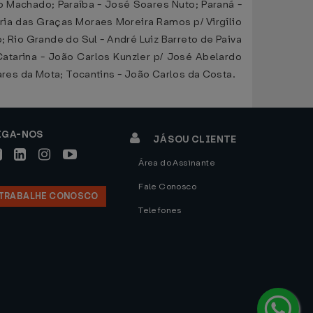
do Machado; Paraíba - José Soares Nuto; Paraná -
ria das Graças Moraes Moreira Ramos p/ Virgílio
 Rio Grande do Sul - André Luiz Barreto de Paiva
atarina - João Carlos Kunzler p/ José Abelardo
oares da Mota; Tocantins - João Carlos da Costa.
IGA-NOS
JÁ SOU CLIENTE
Área do Assinante
Fale Conosco
TRABALHE CONOSCO
Telefones