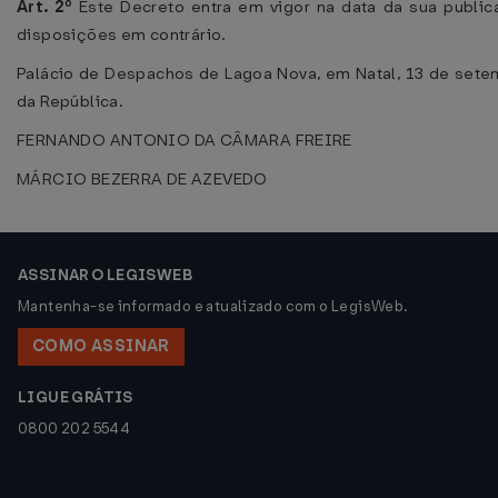
Art. 2º
Este Decreto entra em vigor na data da sua public
disposições em contrário.
Palácio de Despachos de Lagoa Nova, em Natal, 13 de sete
da República.
FERNANDO ANTONIO DA CÂMARA FREIRE
MÁRCIO BEZERRA DE AZEVEDO
ASSINAR O LEGISWEB
Mantenha-se informado e atualizado com o LegisWeb.
COMO ASSINAR
LIGUE GRÁTIS
0800 202 5544