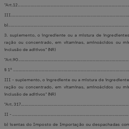
"Art.12........................................................................................
III..............................................................................................
b)...............................................................................................
3. suplemento, o ingrediente ou a mistura de ingrediente
ração ou concentrado, em vitaminas, aminoácidos ou min
inclusão de aditivos" (NR)
"Art.90........................................................................................
§ 1º ...........................................................................................
III - suplemento, o ingrediente ou a mistura de ingrediente
ração ou concentrado, em vitaminas, aminoácidos ou min
inclusão de aditivos" (NR)
"Art. 317......................................................................................
II - ............................................................................................
b) isentas do Imposto de Importação ou despachadas co