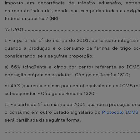
imposto em decorrência de trânsito aduaneiro, entre
entreposto industrial, desde que cumpridas todas as exigê
federal específica." (NR)
"Art. 901 ....................................................................................
I - a partir de 1º de março de 2001, pertencerá integral
quando a produção e o consumo da farinha de trigo oco
considerando-se a seguinte proporção:
a) 55% (cinqüenta e cinco por cento) referente ao ICM
operação própria do produtor - Código de Receita 1310;
b) 45% (quarenta e cinco por cento) equivalente ao ICMS re
subsequentes - Código de Receita 1320.
II - a partir de 1º de março de 2001, quando a produção oco
o consumo em outro Estado signatário do
Protocolo ICMS
será partilhada da seguinte forma:
................................................................................................