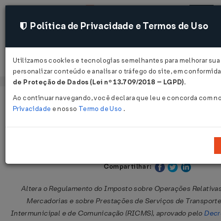
Política de Privacidade e Termos de Uso
Utilizamos cookies e tecnologias semelhantes para melhorar sua
Acessar
personalizar conteúdo e analisar o tráfego do site, em conformi
de Proteção de Dados (Lei nº 13.709/2018 – LGPD)
.
Ao continuar navegando, você declara que leu e concorda com n
Página Inicial
Legislações
Legislação Estadual - Rio Grande 
Privacidade
e nosso
Termo de Uso
.
Decreto nº 16.326 de 13/09/2002
Publicado no DOE - RN em 14 set 2002
Compartilhar:
Altera o Regulamento do Imposto sobre Operações Relativas
Mercadorias e sobre Prestações de Serviços de Transporte
Intermunicipal e de Comunicação (RICMS), aprovado pelo
Decr