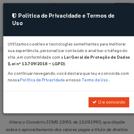
Política de Privacidade e Termos de
Uso
Acessar
Utilizamos cookies e tecnologias semelhantes para melhorar
sua experiência, personalizar conteúdo e analisar o tráfego do
site, em conformidade com a
Lei Geral de Proteção de Dados
Página Inicial
Legislações
Legislação Federal
Voltar
(Lei nº 13.709/2018 – LGPD)
.
Ao continuar navegando, você declara que leu e concorda com
Convênio ICMS nº 83 de
nossa
Política de Privacidade
e nosso
Termo de Uso
.
28/09/2001
Publicado no DOU em 4 out 2001
Li e concordo
Compartilhar:
Altera o Convênio ICMS 23/90, de 13.09.1990, que dispõe
sobre o aproveitamento dos valores pagos a título de direitos