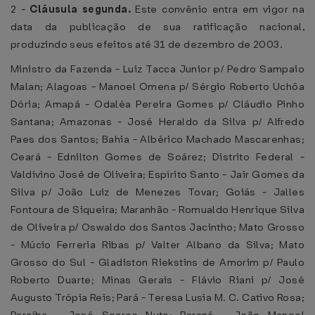
2 -
Cláusula segunda.
Este convênio entra em vigor na
data da publicação de sua ratificação nacional,
produzindo seus efeitos até 31 de dezembro de 2003.
Ministro da Fazenda - Luiz Tacca Junior p/ Pedro Sampaio
Malan; Alagoas - Manoel Omena p/ Sérgio Roberto Uchôa
Dória; Amapá - Odaléa Pereira Gomes p/ Cláudio Pinho
Santana; Amazonas - José Heraldo da Silva p/ Alfredo
Paes dos Santos; Bahia - Albérico Machado Mascarenhas;
Ceará - Ednilton Gomes de Soárez; Distrito Federal -
Valdivino José de Oliveira; Espírito Santo - Jair Gomes da
Silva p/ João Luiz de Menezes Tovar; Goiás - Jalles
Fontoura de Siqueira; Maranhão - Romualdo Henrique Silva
de Oliveira p/ Oswaldo dos Santos Jacintho; Mato Grosso
- Múcio Ferreria Ribas p/ Valter Albano da Silva; Mato
Grosso do Sul - Gladiston Riekstins de Amorim p/ Paulo
Roberto Duarte; Minas Gerais - Flávio Riani p/ José
Augusto Trópia Reis; Pará - Teresa Lusia M. C. Cativo Rosa;