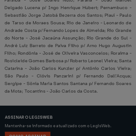
Paraíba - José Soares Nuto; Paraná - João Manoel
Delgado Lucena p/ Ingo Henrique Hübert; Pernambuco -
Sebastião Jorge Jatobá Bezerra dos Santos; Piauí - Paulo
de Tarso de Moraes Sousa; Rio de Janeiro - Leonardo de
Andrade Costa p/ Fernando Lopes de Almeida; Rio Grande
do Norte - José Jacaúna Assunção; Rio Grande do Sul -
André Luiz Barreto de Paiva Filho p/ Arno Hugo Augustin
Filho; Rondônia - José de Oliveira Vasconcelos; Roraima -
Rosicleide Gomes Barbosa p/ Roberto Leonel Vieira; Santa
Catarina - João Carlos Kunzler p/ Antônio Carlos Vieira;
São Paulo - Clóvis Panzarini p/ Fernando Dall'Acqua;
Sergipe - Sônia Maria Santos Santana p/ Fernando Soares
da Mota; Tocantins - João Carlos da Costa.
ASSINAR O LEGISWEB
Mantenha-se informado e atualizado com o LegisWeb.