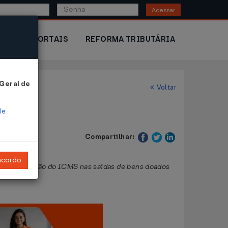
Acessar
IOR
PORTAIS
REFORMA TRIBUTÁRIA
 Geral de
Voltar
de
Compartilhar:
ncordo
conceder isenção do ICMS nas saídas de bens doados