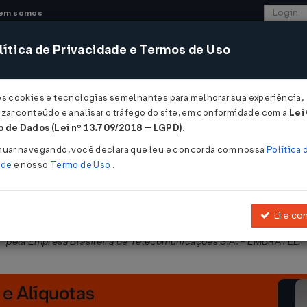
em somos
ítica de Privacidade e Termos de Uso
CONSULTORIA
SISTEMAS
COMÉRCIO EXTER
os cookies e tecnologias semelhantes para melhorar sua experiência,
zar conteúdo e analisar o tráfego do site, em conformidade com a
Lei
 de Dados (Lei nº 13.709/2018 – LGPD)
.
03/2000
nuar navegando, você declara que leu e concorda com nossa
Política 
ade
e nosso
Termo de Uso
.
Li e co
rina, Minas Gerais, Paraná, Espírito Santo e o Distrito Federal a 
pela Empresa Brasileira de Telecomunicações S.A. - EMBRATEL.