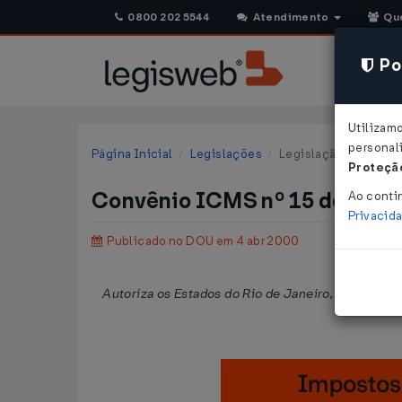
0800 202 5544
Atendimento
Qu
Pol
Utilizam
personali
Página Inicial
Legislações
Legislação Federal
Proteção
Convênio ICMS nº 15 de 24/
Ao conti
Privacid
Publicado no DOU em 4 abr 2000
Autoriza os Estados do Rio de Janeiro, Santa Cata