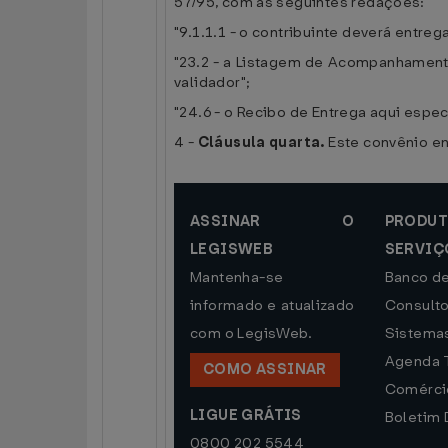
57/95, com as seguintes redações:
"9.1.1.1 - o contribuinte deverá entr
"23.2 - a Listagem de Acompanhamento
validador";
"24.6 - o Recibo de Entrega aqui espec
4 -
Cláusula quarta.
Este convênio en
ASSINAR O
PRO
LEGISWEB
SERVIÇ
Mantenha-se
Banco d
informado e atualizado
Consulto
com o LegisWeb.
Sistema
Agenda T
COMO ASSINAR
Comércio
LIGUE GRÁTIS
Boletim 
0800 202 5544