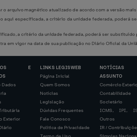
egar o arquivo magnético atualizado de acordo com a versão mai
 aqui especificada, a critério da unidade federada, poderá s
ificado, a critério da unidade federada, poderá ser substituíd
tra em vigor na data de sua publicação no Diário Oficial da Uni
DUTOS E
LINKS LEGISWEB
NOTÍCIAS
OS
Página Inicial
ASSUNTO
e Dados
Quem Somos
Comércio Exterio
ria
Notícias
Contabilida
s
Legislação
Societário
ributária
Dúvidas Frequentes
ICMS, IPI, 
 Exterior
Fale Conosco
Outros
Diário
Política de Privacidade
IR / Contribuiçõ
Termo de Uso
Simples Naciona