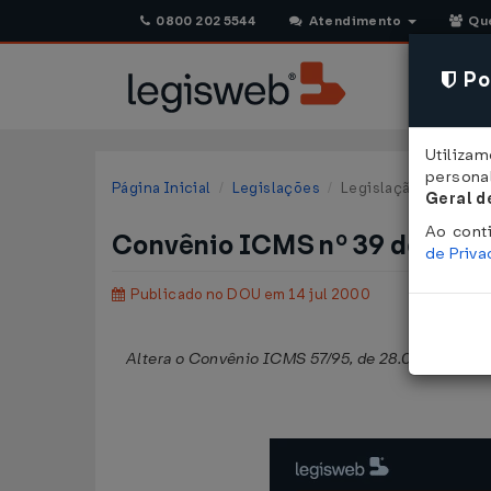
0800 202 5544
Atendimento
Qu
Pol
Utiliza
personal
Página Inicial
Legislações
Legislação Federal
Geral d
Ao cont
Convênio ICMS nº 39 de 07/
de Priv
Publicado no DOU em 14 jul 2000
Altera o Convênio ICMS 57/95, de 28.06.1995, que 