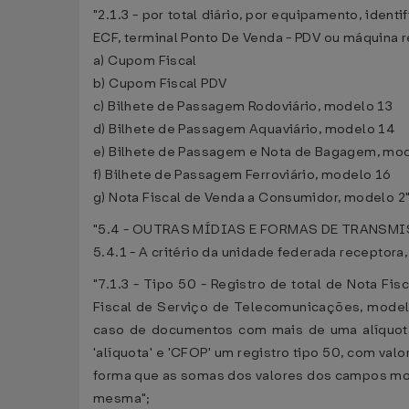
"2.1.3 - por total diário, por equipamento, iden
ECF, terminal Ponto De Venda - PDV ou máquina 
a) Cupom Fiscal
b) Cupom Fiscal PDV
c) Bilhete de Passagem Rodoviário, modelo 13
d) Bilhete de Passagem Aquaviário, modelo 14
e) Bilhete de Passagem e Nota de Bagagem, mo
f) Bilhete de Passagem Ferroviário, modelo 16
g) Nota Fiscal de Venda a Consumidor, modelo 2"
"5.4 - OUTRAS MÍDIAS E FORMAS DE TRANSM
5.4.1 - A critério da unidade federada receptor
"7.1.3 - Tipo 50 - Registro de total de Nota Fi
Fiscal de Serviço de Telecomunicações, modelo
caso de documentos com mais de uma alíquot
'alíquota' e 'CFOP' um registro tipo 50, com va
forma que as somas dos valores dos campos mon
mesma";