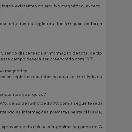
egistros existentes no arquivo magnético, exceto os tipos 10, 11
rescentar tantos registros tipo 90 quantos forem necessários,
r, sendo dispensada a informação de total de tipo 10, 11 e 90.
vo, este campo deverá ser preenchido com "99".
ivo magnético.
s os registros contidos no arquivo, incluindo os registros tipo
existentes no arquivo."
/95, de 28 de junho de 1995, com a seguinte redação:
ontendo as informações previstas nesta cláusula, atendendo às
ão aprovado pela cláusula trigésima segunda do Convênio ICMS