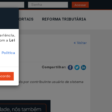
Acessar
IOR
PORTAIS
REFORMA TRIBUTÁRIA
riência,
com a
Lei
Voltar
a
Política
Compartilhar:
ncordo
livros fiscais por contribuinte usuário de sistema