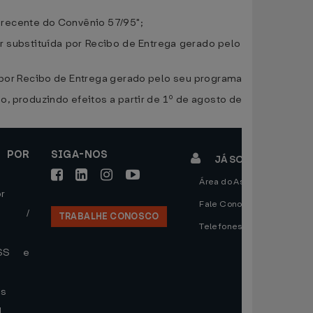
s recente do Convênio 57/95";
er substituída por Recibo de Entrega gerado pelo seu programa
o por Recibo de Entrega gerado pelo seu programa validador."
ão, produzindo efeitos a partir de 1º de agosto de 2000.
 POR
SIGA-NOS
JÁ SOU CLIENTE
Área do Assinante
r
Fale Conosco
de /
TRABALHE CONOSCO
Telefones
ISS e
es
l