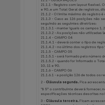
21.1 - OBSERVAÇÕES
21.1.1 - Registro com layout flexível.
e 90, e um Total Geral de registros, 
21.1.2 - O limite máximo do registro é
21.1.3 - Caso as 126 posições não sej
seguindo as seguintes diretrizes:
21.1.3.1 - manter iguais os campos 1, 2
21.1.3.2 - As posições não utilizadas
21.1.4 - CAMPO 04
21.1.4.1 - deverá conter o tipo de reg
21.1.4.2 - no último dos registros tip
21.1.5 - CAMPO 05
21.1.5.1 - será formado pelo número d
21.1.5.2 - quando for informado o Tot
10, 11 e 90.
21.1.6 - CAMPO 06
21.1.6.1 - a posição 126 de todos os r
2 -
Cláusula segunda.
Fica acrescent
"§ 5º o contribuinte deverá fornecer,
especificações técnicas descritas no 
3 -
Cláusula terceira.
Ficam acrescen