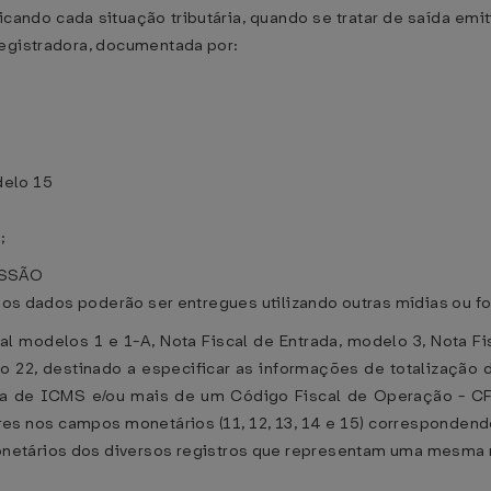
tificando cada situação tributária, quando se tratar de saída 
registradora, documentada por:
delo 15
;
ISSÃO
a, os dados poderão ser entregues utilizando outras mídias ou 
scal modelos 1 e 1-A, Nota Fiscal de Entrada, modelo 3, Nota Fi
 22, destinado a especificar as informações de totalização 
a de ICMS e/ou mais de um Código Fiscal de Operação - CF
lores nos campos monetários (11, 12, 13, 14 e 15) correspond
etários dos diversos registros que representam uma mesma not