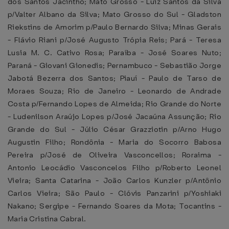
dos Santos Jacintho; Mato Grosso - Luiz Santos da Silva
p/Valter Albano da Silva; Mato Grosso do Sul - Gladston
Riekstins de Amorim p/Paulo Bernardo Silva; Minas Gerais
- Flávio Riani p/José Augusto Trópia Reis; Pará - Teresa
Lusia M. C. Cativo Rosa; Paraíba - José Soares Nuto;
Paraná - Giovani Gionedis; Pernambuco - Sebastião Jorge
Jabotá Bezerra dos Santos; Piauí - Paulo de Tarso de
Moraes Souza; Rio de Janeiro - Leonardo de Andrade
Costa p/Fernando Lopes de Almeida; Rio Grande do Norte
- Ludenilson Araújo Lopes p/José Jacaúna Assunção; Rio
Grande do Sul - Júlio César Grazziotin p/Arno Hugo
Augustin Filho; Rondônia - Maria do Socorro Babosa
Pereira p/José de Oliveira Vasconcellos; Roraima -
Antonio Leocádio Vasconcelos Filho p/Roberto Leonel
Vieira; Santa Catarina - João Carlos Kunzler p/Antônio
Carlos Vieira; São Paulo - Clóvis Panzarini p/Yoshiaki
Nakano; Sergipe - Fernando Soares da Mota; Tocantins -
Maria Cristina Cabral.