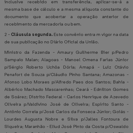
inclusive recebido em transferência, aplicar-se-á a
mesma base de cálculo e a mesma alíquota constante do
documento que acobertar a operação anterior de
recebimento da mercadoria ou bem.
2 -
Cláusula segunda.
Este convênio entra m vigor na data
de sua publicação no Diário Oficial da União.
Ministro da Fazenda - Amaury Guilherme Bier p/Pedro
Sampaio Malan; Alagoas - Manoel Omena Farias Júnior
p/Sérgio Roberto Uchôa Dória; Amapá - Luiz Otávio
Penafort de Souza p/Cláudio Pinho Santana; Amazonas -
Afonso Lobo Moraes p/Alfredo Paes dos Santos; Bahia -
Albérico Machado Mascarenhas; Ceará - Ednilton Gomes
de Soárez; Distrito Federal - Carlos Henrique de Azevedo
Oliveira p/Valdivino José de Oliveira; Espírito Santo -
Antônio Correia p/José Carlos da Fonseca Júnior; Goiás -
Lourdes Augusta Nobre e Silva p/Jalles Fontoura de
Siqueira; Maranhão - Eliud José Pinto da Costa p/Oswaldo