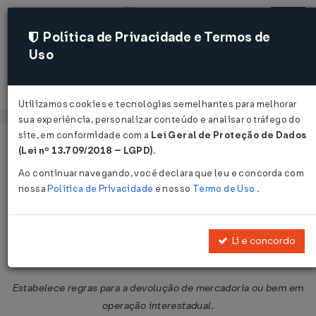
Política de Privacidade e Termos de
Uso
Acessar
Utilizamos cookies e tecnologias semelhantes para melhorar
sua experiência, personalizar conteúdo e analisar o tráfego do
site, em conformidade com a
Lei Geral de Proteção de Dados
Página Inicial
Legislações
Legislação Federal
Voltar
(Lei nº 13.709/2018 – LGPD)
.
Ao continuar navegando, você declara que leu e concorda com
Convênio ICMS Nº 54 DE
nossa
Política de Privacidade
e nosso
Termo de Uso
.
15/09/2000
Publicado no DOU em 19 set 2000
Li e concordo
Compartilhar:
Estabelece regras para a devolução de mercadoria ou bem em
operação interestadual.