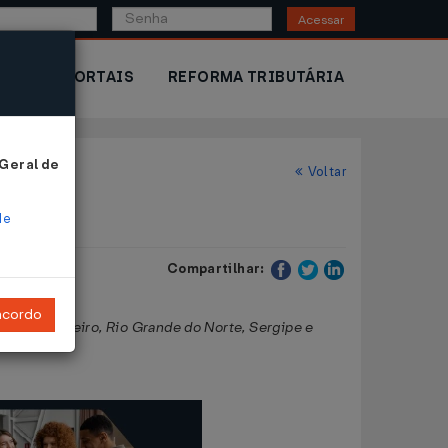
Acessar
IOR
PORTAIS
REFORMA TRIBUTÁRIA
 Geral de
Voltar
de
Compartilhar:
ncordo
 Rio de Janeiro, Rio Grande do Norte, Sergipe e