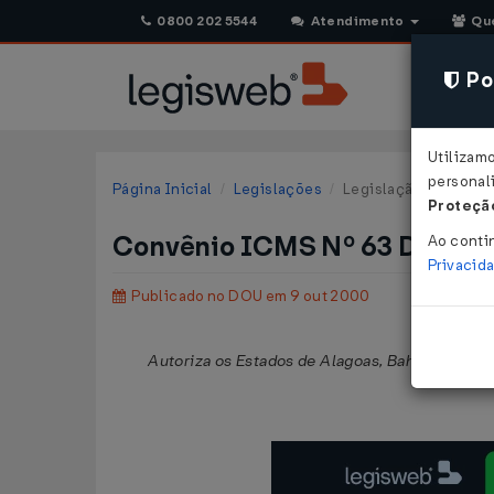
0800 202 5544
Atendimento
Qu
Pol
Utilizam
personali
Página Inicial
Legislações
Legislação Federal
Proteção
Convênio ICMS Nº 63 DE 15/
Ao conti
Privacid
Publicado no DOU em 9 out 2000
Autoriza os Estados de Alagoas, Bahia, Ceará, 