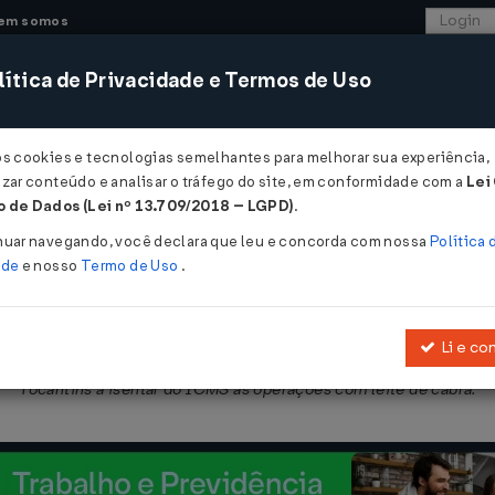
em somos
ítica de Privacidade e Termos de Uso
CONSULTORIA
SISTEMAS
COMÉRCIO EXTER
os cookies e tecnologias semelhantes para melhorar sua experiência,
zar conteúdo e analisar o tráfego do site, em conformidade com a
Lei
 de Dados (Lei nº 13.709/2018 – LGPD)
.
09/2000
nuar navegando, você declara que leu e concorda com nossa
Política 
ade
e nosso
Termo de Uso
.
Li e co
Espírito Santo, Minas Gerais, Maranhão, Paraíba, Pernambuco, Piauí,
Tocantins a isentar do ICMS as operações com leite de cabra.