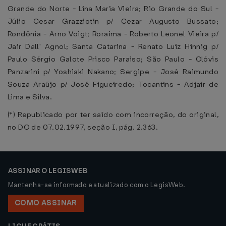
Grande do Norte - Lina Maria Vieira; Rio Grande do Sul -
Júlio Cesar Grazziotin p/ Cezar Augusto Bussato;
Rondônia - Arno Voigt; Roraima - Roberto Leonel Vieira p/
Jair Dall' Agnol; Santa Catarina - Renato Luiz Hinnig p/
Paulo Sérgio Galote Prisco Paraiso; São Paulo - Clóvis
Panzarini p/ Yoshiaki Nakano; Sergipe - José Raimundo
Souza Araújo p/ José Figueiredo; Tocantins - Adjair de
Lima e Silva.
(*) Republicado por ter saído com incorreção, do original,
no DO de 07.02.1997, seção I, pág. 2.363.
ASSINAR O LEGISWEB
Mantenha-se informado e atualizado com o LegisWeb.
COMO ASSINAR