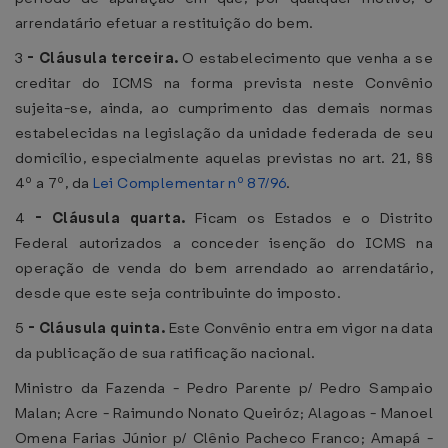
arrendatário efetuar a restituição do bem.
3
-
Cláusula terceira.
O estabelecimento que venha a se
creditar do ICMS na forma prevista neste Convênio
sujeita-se, ainda, ao cumprimento das demais normas
estabelecidas na legislação da unidade federada de seu
domicílio, especialmente aquelas previstas no art. 21, §§
4º a 7º, da
Lei Complementar nº 87/96
.
4
- Cláusula quarta.
Ficam os Estados e o Distrito
Federal autorizados a conceder isenção do ICMS na
operação de venda do bem arrendado ao arrendatário,
desde que este seja contribuinte do imposto.
5
-
Cláusula quinta.
Este Convênio entra em vigor na data
da publicação de sua ratificação nacional.
Ministro da Fazenda - Pedro Parente p/ Pedro Sampaio
Malan; Acre - Raimundo Nonato Queiróz; Alagoas - Manoel
Omena Farias Júnior p/ Clênio Pacheco Franco; Amapá -