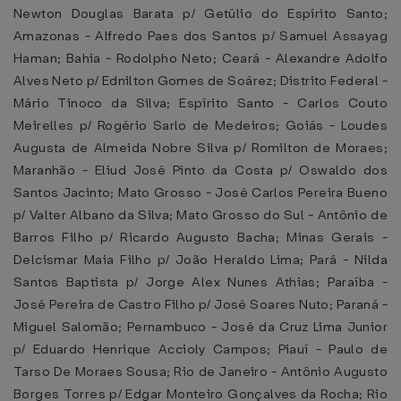
Newton Douglas Barata p/ Getúlio do Espírito Santo;
Amazonas - Alfredo Paes dos Santos p/ Samuel Assayag
Haman; Bahia - Rodolpho Neto; Ceará - Alexandre Adolfo
Alves Neto p/ Ednilton Gomes de Soárez; Distrito Federal -
Mário Tinoco da Silva; Espírito Santo - Carlos Couto
Meirelles p/ Rogério Sarlo de Medeiros; Goiás - Loudes
Augusta de Almeida Nobre Silva p/ Romilton de Moraes;
Maranhão - Eliud José Pinto da Costa p/ Oswaldo dos
Santos Jacinto; Mato Grosso - José Carlos Pereira Bueno
p/ Valter Albano da Silva; Mato Grosso do Sul - Antônio de
Barros Filho p/ Ricardo Augusto Bacha; Minas Gerais -
Delcismar Maia Filho p/ João Heraldo Lima; Pará - Nilda
Santos Baptista p/ Jorge Alex Nunes Athias; Paraíba -
José Pereira de Castro Filho p/ José Soares Nuto; Paraná -
Miguel Salomão; Pernambuco - José da Cruz Lima Junior
p/ Eduardo Henrique Accioly Campos; Piauí - Paulo de
Tarso De Moraes Sousa; Rio de Janeiro - Antônio Augusto
Borges Torres p/ Edgar Monteiro Gonçalves da Rocha; Rio