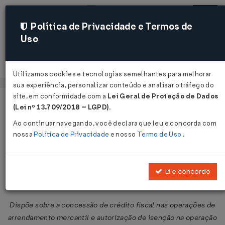
Política de Privacidade e Termos de
Uso
Acessar
Utilizamos cookies e tecnologias semelhantes para melhorar
sua experiência, personalizar conteúdo e analisar o tráfego do
site, em conformidade com a
Lei Geral de Proteção de Dados
Página Inicial
Legislações
Legislação Federal
Voltar
(Lei nº 13.709/2018 – LGPD)
.
Ao continuar navegando, você declara que leu e concorda com
Convênio ICMS Nº 4 DE
nossa
Política de Privacidade
e nosso
Termo de Uso
.
03/02/1997
Publicado no DOU em 7 fev 1997
Li e concordo
Compartilhar:
Dispõe sobre a concessão de crédito fiscal nas operações de
arrendamento mercantil e autorização de isenção na operação