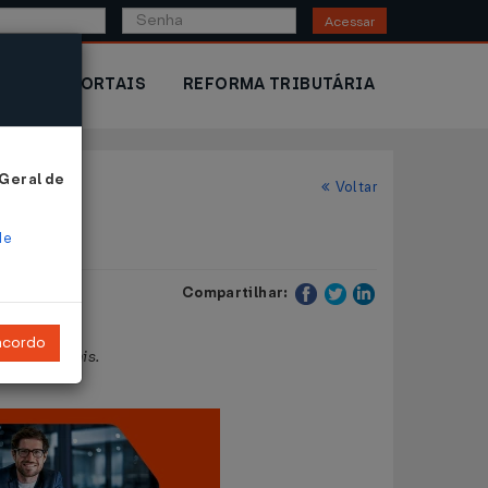
Acessar
IOR
PORTAIS
REFORMA TRIBUTÁRIA
 Geral de
Voltar
de
Compartilhar:
ncordo
entos fiscais.