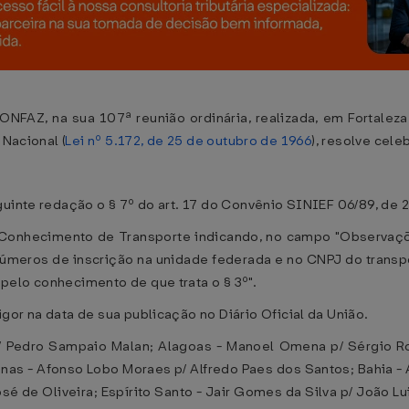
ONFAZ, na sua 107ª reunião ordinária, realizada, em Fortale
 Nacional (
Lei nº 5.172, de 25 de outubro de 1966
), resolve cele
guinte redação o § 7º do art. 17 do Convênio SINIEF 06/89, de 2
 Conhecimento de Transporte indicando, no campo "Observaçõe
meros de inscrição na unidade federada e no CNPJ do transpor
pelo conhecimento de que trata o § 3º".
gor na data de sua publicação no Diário Oficial da União.
p/ Pedro Sampaio Malan; Alagoas - Manoel Omena p/ Sérgio R
onas - Afonso Lobo Moraes p/ Alfredo Paes dos Santos; Bahia -
osé de Oliveira; Espírito Santo - Jair Gomes da Silva p/ João 