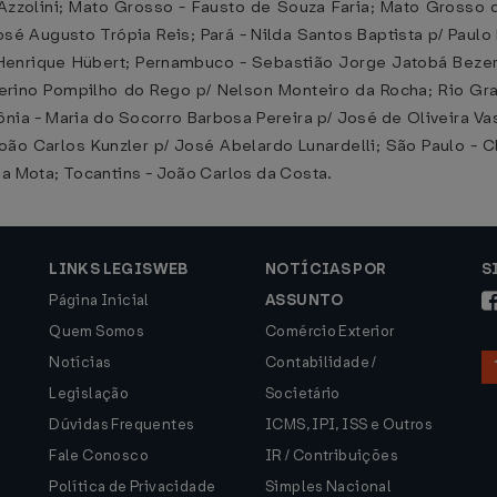
zzolini; Mato Grosso - Fausto de Souza Faria; Mato Grosso d
José Augusto Trópia Reis; Pará - Nilda Santos Baptista p/ Pau
enrique Hübert; Pernambuco - Sebastião Jorge Jatobá Bezerra
everino Pompilho do Rego p/ Nelson Monteiro da Rocha; Rio G
ônia - Maria do Socorro Barbosa Pereira p/ José de Oliveira 
ão Carlos Kunzler p/ José Abelardo Lunardelli; São Paulo - Cl
da Mota; Tocantins - João Carlos da Costa.
LINKS LEGISWEB
NOTÍCIAS POR
S
Página Inicial
ASSUNTO
Quem Somos
Comércio Exterior
Notícias
Contabilidade /
Legislação
Societário
Dúvidas Frequentes
ICMS, IPI, ISS e Outros
Fale Conosco
IR / Contribuições
Política de Privacidade
Simples Nacional