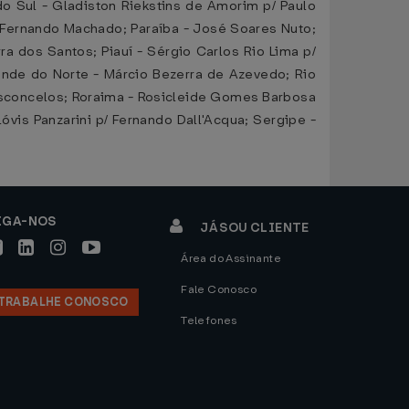
o Sul - Gladiston Riekstins de Amorim p/ Paulo
lo Fernando Machado; Paraíba - José Soares Nuto;
 dos Santos; Piauí - Sérgio Carlos Rio Lima p/
rande do Norte - Márcio Bezerra de Azevedo; Rio
Vasconcelos; Roraima - Rosicleide Gomes Barbosa
óvis Panzarini p/ Fernando Dall'Acqua; Sergipe -
IGA-NOS
JÁ SOU CLIENTE
Área do Assinante
Fale Conosco
TRABALHE CONOSCO
Telefones