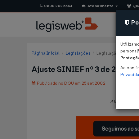
0800 202 5544
Atendimento
Qu
Pol
Utilizam
personali
Página Inicial
Legislações
Legislação Federal
Proteção
Ajuste SINIEF nº 3 de 20/09
Ao conti
Privacid
Publicado no DOU em 25 set 2002
Altera dispos