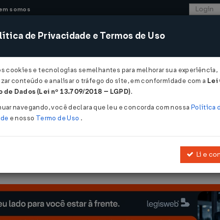
em somos
ítica de Privacidade e Termos de Uso
CONSULTORIA
SISTEMAS
COMÉRCIO EXTER
os cookies e tecnologias semelhantes para melhorar sua experiência,
zar conteúdo e analisar o tráfego do site, em conformidade com a
Lei
 de Dados (Lei nº 13.709/2018 – LGPD)
.
/2002
nuar navegando, você declara que leu e concorda com nossa
Política 
ade
e nosso
Termo de Uso
.
Li e co
itivo do Convênio SINIEF 06/89, de 21.02.1989, que instituiu docum