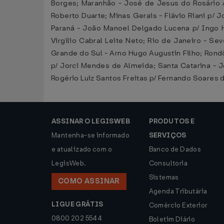
Borges; Maranhão - José de Jesus do Rosário A
Roberto Duarte; Minas Gerais - Flávio Riani p/ 
Paraná - João Manoel Delgado Lucena p/ Ingo H
Virgílio Cabral Leite Neto; Rio de Janeiro - S
Grande do Sul - Arno Hugo Augustin Filho; Rond
p/ Jorci Mendes de Almeida; Santa Catarina - Jo
Rogério Luiz Santos Freitas p/ Fernando Soares 
ASSINAR O LEGISWEB
PRODUTOS E
Mantenha-se informado
SERVIÇOS
e atualizado com o
Banco de Dados
LegisWeb.
Consultoria
Sistemas
COMO ASSINAR
Agenda Tributária
LIGUE GRÁTIS
Comércio Exterior
0800 202 5544
Boletim Diário