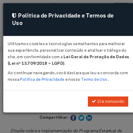
Política de Privacidade e Termos de
Uso
Acessar
Utilizamos cookies e tecnologias semelhantes para melhorar
sua experiência, personalizar conteúdo e analisar o tráfego do
site, em conformidade com a
Lei Geral de Proteção de Dados
Página Inicial
Legislações
Legislação Estadual - Pará
(Lei nº 13.709/2018 – LGPD)
.
Ao continuar navegando, você declara que leu e concorda com
Voltar
nossa
Política de Privacidade
e nosso
Termo de Uso
.
Decreto nº 2.475 de 10/09/2010
Li e concordo
Publicado no DOE - PA em 13 set 2010
Compartilhar:
Dispõe sobre a implementação do Programa Estadual de