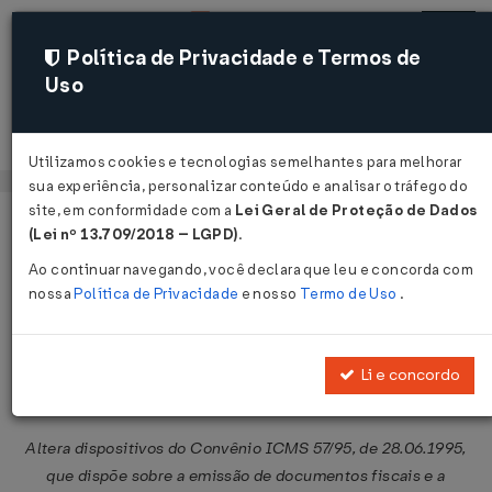
Política de Privacidade e Termos de
Uso
Acessar
Utilizamos cookies e tecnologias semelhantes para melhorar
sua experiência, personalizar conteúdo e analisar o tráfego do
site, em conformidade com a
Lei Geral de Proteção de Dados
Página Inicial
Legislações
Legislação Federal
Voltar
(Lei nº 13.709/2018 – LGPD)
.
Ao continuar navegando, você declara que leu e concorda com
Convênio ICMS nº 55 de
nossa
Política de Privacidade
e nosso
Termo de Uso
.
23/05/1997
Publicado no DOU em 30 mai 1997
Li e concordo
Compartilhar:
Altera dispositivos do Convênio ICMS 57/95, de 28.06.1995,
que dispõe sobre a emissão de documentos fiscais e a