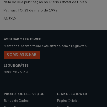
data de sua publicação no Diário Oficial da União.
Palmas, TO, 23 de maio de 1997.
ANEXO
ASSINAR O LEGISWEB
Mantenha-se informado e atualizado com o LegisWeb.
COMO ASSINAR
LIGUE GRÁTIS
0800 202 5544
PRODUTOS E SERVIÇOS
LINKS LEGISWEB
Banco de Dados
Página Inicial