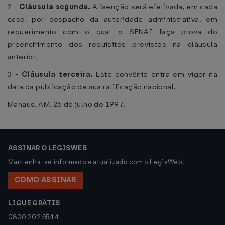
2 -
Cláusula segunda.
A isenção será efetivada, em cada
caso, por despacho da autoridade administrativa, em
requerimento com o qual o SENAI faça prova do
preenchimento dos requisitos previstos na cláusula
anterior.
3 -
Cláusula terceira.
Este convênio entra em vigor na
data da publicação de sua ratificação nacional.
Manaus, AM, 25 de julho de 1997.
ASSINAR O LEGISWEB
Mantenha-se informado e atualizado com o LegisWeb.
COMO ASSINAR
LIGUE GRÁTIS
0800 202 5544