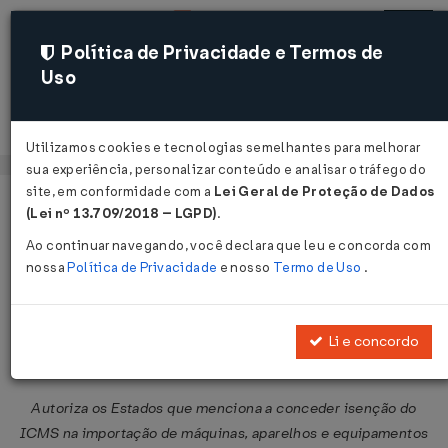
Política de Privacidade e Termos de
Uso
Acessar
Utilizamos cookies e tecnologias semelhantes para melhorar
sua experiência, personalizar conteúdo e analisar o tráfego do
site, em conformidade com a
Lei Geral de Proteção de Dados
Página Inicial
Legislações
Legislação Federal
Voltar
(Lei nº 13.709/2018 – LGPD)
.
Ao continuar navegando, você declara que leu e concorda com
Convênio ICMS nº 62 de
nossa
Política de Privacidade
e nosso
Termo de Uso
.
25/07/1997
Publicado no DOU em 5 ago 1997
Li e concordo
Compartilhar:
Autoriza os Estados que menciona a conceder isenção do
ICMS na importação de máquinas, aparelhos e equipamentos