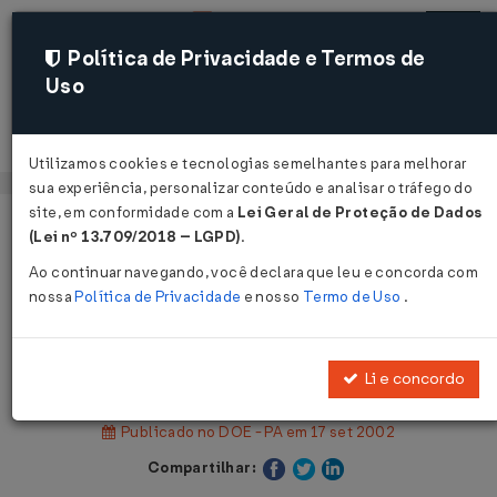
Política de Privacidade e Termos de
Uso
Acessar
Utilizamos cookies e tecnologias semelhantes para melhorar
sua experiência, personalizar conteúdo e analisar o tráfego do
site, em conformidade com a
Lei Geral de Proteção de Dados
Página Inicial
Legislações
Legislação Estadual - Pará
(Lei nº 13.709/2018 – LGPD)
.
Ao continuar navegando, você declara que leu e concorda com
Voltar
nossa
Política de Privacidade
e nosso
Termo de Uso
.
Instrução Normativa SEFA nº 28 de
16/09/2002
Li e concordo
Publicado no DOE - PA em 17 set 2002
Compartilhar: