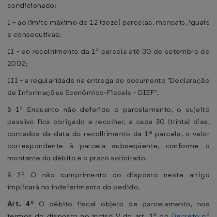
condicionado:
I - ao limite máximo de 12 (doze) parcelas, mensais, iguais
e consecutivas;
II - ao recolhimento da 1ª parcela até 30 de setembro de
2002;
III - a regularidade na entrega do documento "Declaração
de Informações Econômico-Fiscais - DIEF".
§ 1º Enquanto não deferido o parcelamento, o sujeito
passivo fica obrigado a recolher, a cada 30 (trinta) dias,
contados da data do recolhimento da 1ª parcela, o valor
correspondente à parcela subseqüente, conforme o
montante do débito e o prazo solicitado.
§ 2º O não cumprimento do disposto neste artigo
implicará no indeferimento do pedido.
Art. 4º
O débito fiscal objeto de parcelamento, nos
termos do disposto no inciso V do art. 1º do
Decreto nº