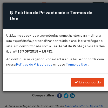
Política de Privacidade e Termos de
Uso
Acessar
Utilizamos cookies e tecnologias semelhantes para melhorar
sua experiência, personalizar conteúdo e analisar o tráfego do
site, em conformidade com a
Lei Geral de Proteção de Dados
Página Inicial
Legislações
Legislação Estadual - Pará
(Lei nº 13.709/2018 – LGPD)
.
Ao continuar navegando, você declara que leu e concorda com
Voltar
nossa
Política de Privacidade
e nosso
Termo de Uso
.
Decreto nº 5.376 de 11/07/2002
Li e concordo
Publicado no DOE - PA em 19 jul 2002
Compartilhar:
Altera a redação do § 3º do art. 10 do
Decreto nº 5.204, de 18