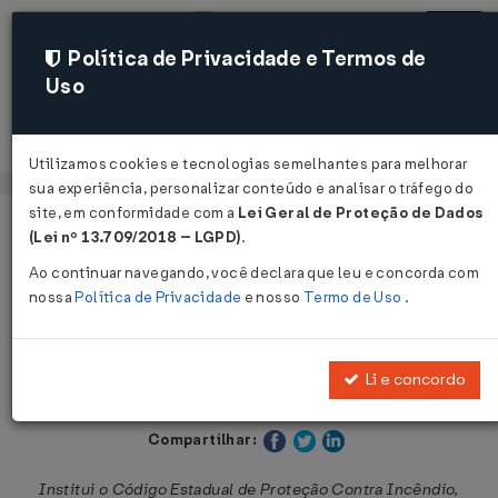
Política de Privacidade e Termos de
Uso
Acessar
Utilizamos cookies e tecnologias semelhantes para melhorar
sua experiência, personalizar conteúdo e analisar o tráfego do
site, em conformidade com a
Lei Geral de Proteção de Dados
Página Inicial
Legislações
Legislação Estadual - Paraíba
(Lei nº 13.709/2018 – LGPD)
.
Ao continuar navegando, você declara que leu e concorda com
Voltar
nossa
Política de Privacidade
e nosso
Termo de Uso
.
Lei nº 9.625 de 27/12/2011
Li e concordo
Publicado no DOE - PB em 28 dez 2011
Compartilhar:
Institui o Código Estadual de Proteção Contra Incêndio,