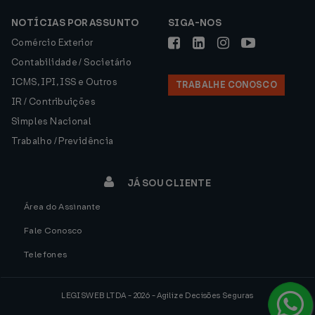
NOTÍCIAS POR ASSUNTO
SIGA-NOS
Comércio Exterior
Contabilidade / Societário
ICMS, IPI, ISS e Outros
TRABALHE CONOSCO
IR / Contribuições
Simples Nacional
Trabalho / Previdência
JÁ SOU CLIENTE
Área do Assinante
Fale Conosco
Telefones
LEGISWEB LTDA - 2026 - Agilize Decisões Seguras