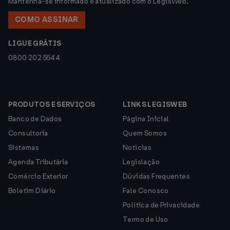
Mantenha-se informado e atualizado com o LegisWeb.
COMO ASSINAR
LIGUE GRÁTIS
0800 202 5544
PRODUTOS E SERVIÇOS
LINKS LEGISWEB
Banco de Dados
Página Inicial
Consultoria
Quem Somos
Sistemas
Notícias
Agenda Tributária
Legislação
Comércio Exterior
Dúvidas Frequentes
Boletim Diário
Fale Conosco
Política de Privacidade
Termo de Uso