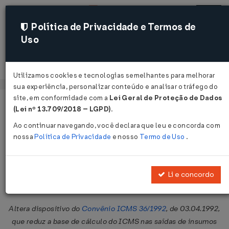
Política de Privacidade e Termos de
Uso
Acessar
Utilizamos cookies e tecnologias semelhantes para melhorar
sua experiência, personalizar conteúdo e analisar o tráfego do
site, em conformidade com a
Lei Geral de Proteção de Dados
Página Inicial
Legislações
Legislação Federal
Voltar
(Lei nº 13.709/2018 – LGPD)
.
Ao continuar navegando, você declara que leu e concorda com
Convênio ICMS nº 68 de
nossa
Política de Privacidade
e nosso
Termo de Uso
.
13/09/1996
Publicado no DOU em 20 set 1996
Li e concordo
Compartilhar:
Altera dispositivo do
Convênio ICMS 36/1992
, de 03.04.1992,
que reduz a base de cálculo do ICMS nas saídas de insumos