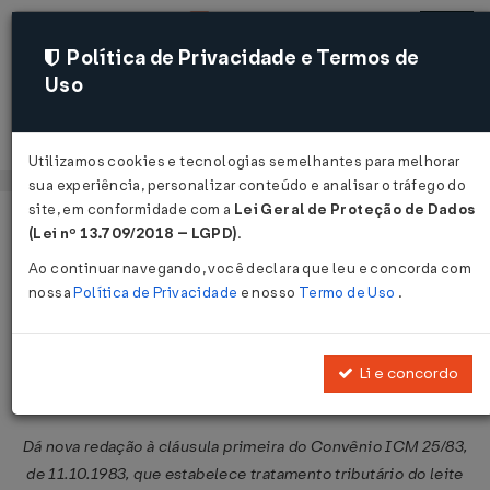
Política de Privacidade e Termos de
Uso
Acessar
Utilizamos cookies e tecnologias semelhantes para melhorar
sua experiência, personalizar conteúdo e analisar o tráfego do
site, em conformidade com a
Lei Geral de Proteção de Dados
Página Inicial
Legislações
Legislação Federal
Voltar
(Lei nº 13.709/2018 – LGPD)
.
Ao continuar navegando, você declara que leu e concorda com
Convênio ICMS nº 36 de
nossa
Política de Privacidade
e nosso
Termo de Uso
.
29/03/1994
Publicado no DOU em 5 abr 1994
Li e concordo
Compartilhar:
Dá nova redação à cláusula primeira do Convênio ICM 25/83,
de 11.10.1983, que estabelece tratamento tributário do leite