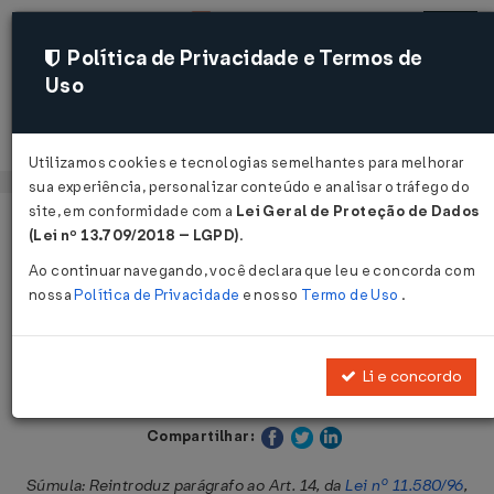
Política de Privacidade e Termos de
Uso
Acessar
Utilizamos cookies e tecnologias semelhantes para melhorar
sua experiência, personalizar conteúdo e analisar o tráfego do
site, em conformidade com a
Lei Geral de Proteção de Dados
Página Inicial
Legislações
Legislação Estadual - Paraná
(Lei nº 13.709/2018 – LGPD)
.
Ao continuar navegando, você declara que leu e concorda com
Voltar
nossa
Política de Privacidade
e nosso
Termo de Uso
.
Lei nº 14.702 de 24/05/2005
Li e concordo
Publicado no DOE - PR em 24 mai 2005
Compartilhar:
Súmula: Reintroduz parágrafo ao Art. 14, da
Lei nº 11.580/96
,