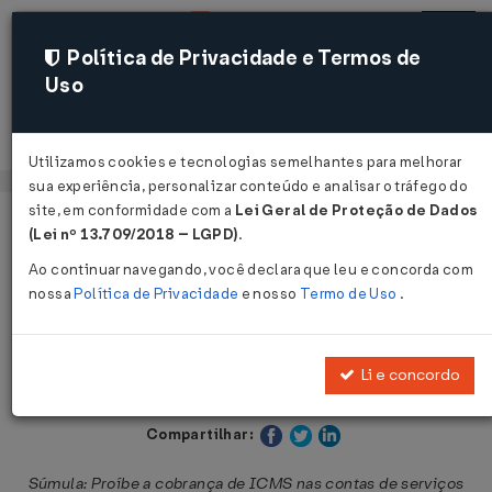
Política de Privacidade e Termos de
Uso
Acessar
Utilizamos cookies e tecnologias semelhantes para melhorar
sua experiência, personalizar conteúdo e analisar o tráfego do
site, em conformidade com a
Lei Geral de Proteção de Dados
Página Inicial
Legislações
Legislação Estadual - Paraná
(Lei nº 13.709/2018 – LGPD)
.
Ao continuar navegando, você declara que leu e concorda com
Voltar
nossa
Política de Privacidade
e nosso
Termo de Uso
.
Lei Nº 14586 DE 22/12/2004
Li e concordo
Publicado no DOE - PR em 28 dez 2004
Compartilhar:
Súmula: Proíbe a cobrança de ICMS nas contas de serviços