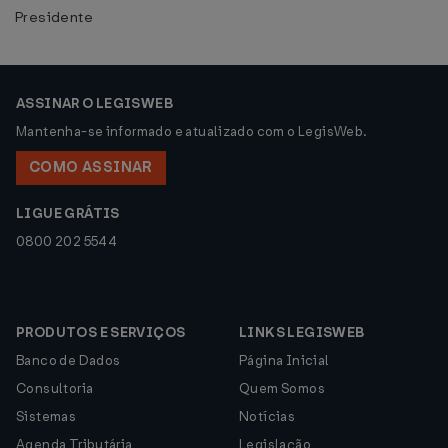
Presidente
ASSINAR O LEGISWEB
Mantenha-se informado e atualizado com o LegisWeb.
COMO ASSINAR
LIGUE GRÁTIS
0800 202 5544
PRODUTOS E SERVIÇOS
LINKS LEGISWEB
Banco de Dados
Página Inicial
Consultoria
Quem Somos
Sistemas
Notícias
Agenda Tributária
Legislação