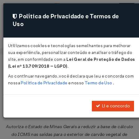
Política de Privacidade e Termos de
Uso
Acessar
Utilizamos cookies e tecnologias semelhantes para melhorar
sua experiência, personalizar conteúdo e analisar o tráfego do
site, em conformidade com a
Lei Geral de Proteção de Dados
Página Inicial
Legislações
Legislação Federal
Voltar
(Lei nº 13.709/2018 – LGPD)
.
Ao continuar navegando, você declara que leu e concorda com
Convênio ICMS nº 83 de
nossa
Política de Privacidade
e nosso
Termo de Uso
.
10/09/1993
Publicado no DOU em 15 set 1993
Li e concordo
Compartilhar:
Autoriza o Estado de Minas Gerais a reduzir a base de cálculo
do ICMS nas saídas para o exterior de carvão vegetal de