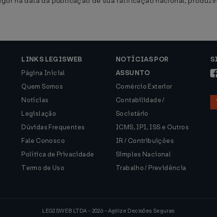
igor na data da publicação de sua ratificação nacional, produz
LINKS LEGISWEB
NOTÍCIAS POR
S
Página Inicial
ASSUNTO
Quem Somos
Comércio Exterior
Notícias
Contabilidade /
Legislação
Societário
Dúvidas Frequentes
ICMS, IPI, ISS e Outros
Fale Conosco
IR / Contribuições
Política de Privacidade
Simples Nacional
Termo de Uso
Trabalho / Previdência
LEGISWEB LTDA - 2026 - Agilize Decisões Seguras