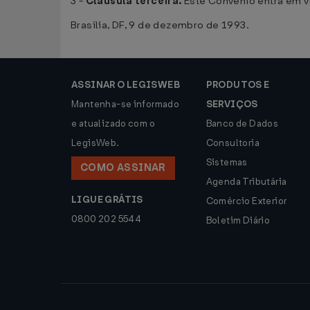
3 -
Cláusula terceira.
Este Convênio entra em v
Brasília, DF, 9 de dezembro de 1993.
ASSINAR O LEGISWEB
PRODUTOS E
Mantenha-se informado
SERVIÇOS
e atualizado com o
Banco de Dados
LegisWeb.
Consultoria
Sistemas
COMO ASSINAR
Agenda Tributária
LIGUE GRÁTIS
Comércio Exterior
0800 202 5544
Boletim Diário