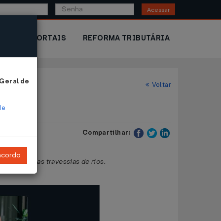
Acessar
IOR
PORTAIS
REFORMA TRIBUTÁRIA
 Geral de
Voltar
de
Compartilhar:
ncordo
quaviário nas travessias de rios.