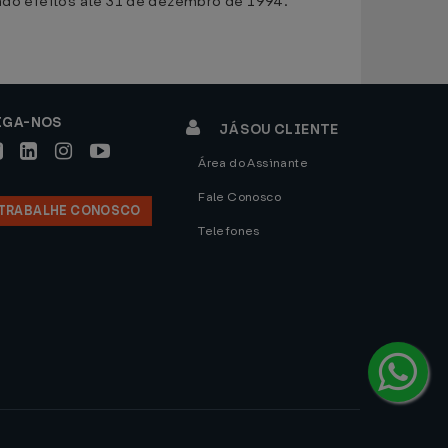
indo efeitos até 31 de dezembro de 1994.
IGA-NOS
JÁ SOU CLIENTE
Área do Assinante
Fale Conosco
TRABALHE CONOSCO
Telefones