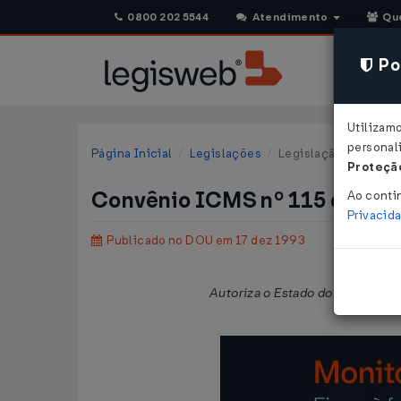
0800 202 5544
Atendimento
Qu
Pol
Utilizam
personali
Página Inicial
Legislações
Legislação Federal
Proteção
Convênio ICMS nº 115 de 09
Ao conti
Privacid
Publicado no DOU em 17 dez 1993
Autoriza o Estado do Tocantins a