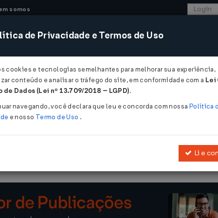
em somos
ítica de Privacidade e Termos de Uso
CONSULTORIA
SISTEMAS
COMÉRCIO EXTER
os cookies e tecnologias semelhantes para melhorar sua experiência,
zar conteúdo e analisar o tráfego do site, em conformidade com a
Lei
 de Dados (Lei nº 13.709/2018 – LGPD)
.
/12/1993
nuar navegando, você declara que leu e concorda com nossa
Política 
ade
e nosso
Termo de Uso
.
Li e co
 isentar do ICMS as prestações internas de serviço de transporte a