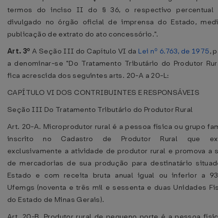
termos do inciso II do § 36, o respectivo percentual 
divulgado no órgão oficial de imprensa do Estado, med
publicação de extrato do ato concessório.".
Art. 3º
A Seção III do Capítulo VI da
Lei nº 6.763, de 1975
, 
a denominar-se "Do Tratamento Tributário do Produtor Rur
fica acrescida dos seguintes arts. 20-A a 20-L:
CAPÍTULO VI DOS CONTRIBUINTES E RESPONSÁVEIS
Seção III Do Tratamento Tributário do Produtor Rural
Art. 20-A. Microprodutor rural é a pessoa física ou grupo fam
inscrito no Cadastro de Produtor Rural que ex
exclusivamente a atividade de produtor rural e promova a 
de mercadorias de sua produção para destinatário situa
Estado e com receita bruta anual igual ou inferior a 9
Ufemgs (noventa e três mil e sessenta e duas Unidades Fi
do Estado de Minas Gerais).
Art. 20-B. Produtor rural de pequeno porte é a pessoa físi