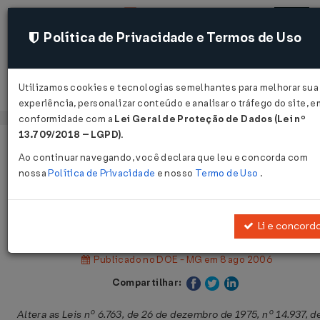
Política de Privacidade e Termos de Uso
Utilizamos cookies e tecnologias semelhantes para melhorar sua
Acessar
experiência, personalizar conteúdo e analisar o tráfego do site, e
conformidade com a
Lei Geral de Proteção de Dados (Lei nº
13.709/2018 – LGPD)
.
Página Inicial
Legislações
Legislação Estadual - Minas Gerai
Ao continuar navegando, você declara que leu e concorda com
nossa
Política de Privacidade
e nosso
Termo de Uso
.
V
Lei nº 16.304 de 07/08/2006
Li e concord
Publicado no DOE - MG em 8 ago 2006
Compartilhar:
Altera as Leis nº 6.763, de 26 de dezembro de 1975, nº 14.937, d