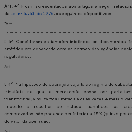
Art. 4º
Ficam acrescentados aos artigos a seguir relacio
da
Lei nº 6.763, de 1975
, os seguintes dispositivos:
"Art. 39
..................................................................................................
§ 6º. Consideram-se também inidôneos os documentos fi
emitidos em desacordo com as normas das agências naci
reguladoras.
Art. 55
..................................................................................................
§ 4º. Na hipótese de operação sujeita ao regime de substit
tributária na qual a mercadoria possa ser perfeitam
identificável, a multa fica limitada a duas vezes e meia o val
imposto a recolher ao Estado, admitidos os créd
comprovados, não podendo ser inferior a 15% (quinze por c
do valor da operação.
Art. 91