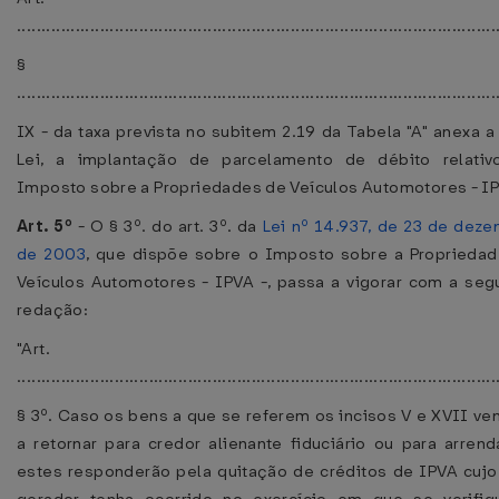
..................................................................................................
§ 3º
..................................................................................................
IX - da taxa prevista no subitem 2.19 da Tabela "A" anexa a
Lei, a implantação de parcelamento de débito relativ
Imposto sobre a Propriedades de Veículos Automotores - IP
Art. 5º
- O § 3º. do art. 3º. da
Lei nº 14.937, de 23 de dez
de 2003
, que dispõe sobre o Imposto sobre a Proprieda
Veículos Automotores - IPVA -, passa a vigorar com a seg
redação:
"Art. 3º
..................................................................................................
§ 3º. Caso os bens a que se referem os incisos V e XVII v
a retornar para credor alienante fiduciário ou para arrend
estes responderão pela quitação de créditos de IPVA cujo