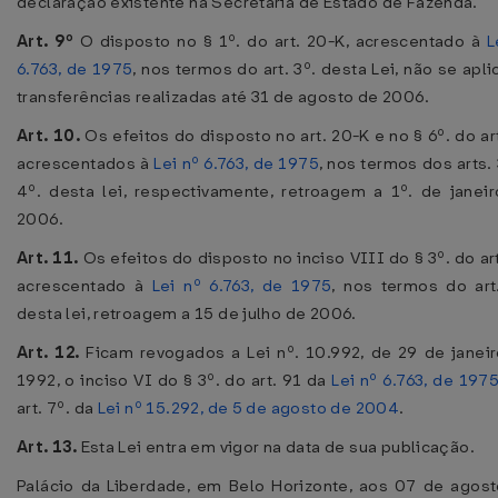
declaração existente na Secretaria de Estado de Fazenda.
Art. 9º
O disposto no § 1º. do art. 20-K, acrescentado à
L
6.763, de 1975
, nos termos do art. 3º. desta Lei, não se apli
transferências realizadas até 31 de agosto de 2006.
Art. 10.
Os efeitos do disposto no art. 20-K e no § 6º. do art
acrescentados à
Lei nº 6.763, de 1975
, nos termos dos arts. 
4º. desta lei, respectivamente, retroagem a 1º. de janei
2006.
Art. 11.
Os efeitos do disposto no inciso VIII do § 3º. do art
acrescentado à
Lei nº 6.763, de 1975
, nos termos do art
desta lei, retroagem a 15 de julho de 2006.
Art. 12.
Ficam revogados a Lei nº. 10.992, de 29 de janei
1992, o inciso VI do § 3º. do art. 91 da
Lei nº 6.763, de 197
art. 7º. da
Lei nº 15.292, de 5 de agosto de 2004
.
Art. 13.
Esta Lei entra em vigor na data de sua publicação.
Palácio da Liberdade, em Belo Horizonte, aos 07 de agos