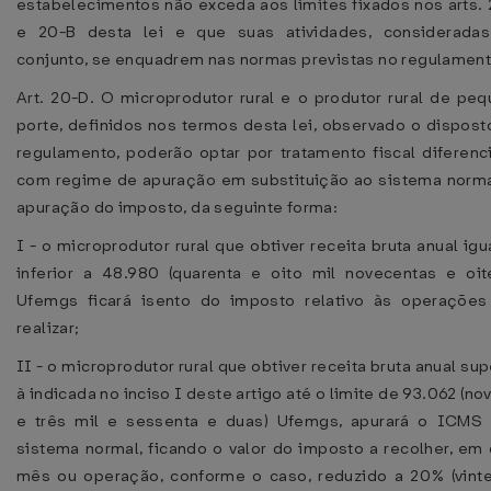
estabelecimentos não exceda aos limites fixados nos arts.
e 20-B desta lei e que suas atividades, considerada
conjunto, se enquadrem nas normas previstas no regulament
Art. 20-D. O microprodutor rural e o produtor rural de pe
porte, definidos nos termos desta lei, observado o dispos
regulamento, poderão optar por tratamento fiscal diferenc
com regime de apuração em substituição ao sistema norm
apuração do imposto, da seguinte forma:
I - o microprodutor rural que obtiver receita bruta anual igu
inferior a 48.980 (quarenta e oito mil novecentas e oit
Ufemgs ficará isento do imposto relativo às operações
realizar;
II - o microprodutor rural que obtiver receita bruta anual sup
à indicada no inciso I deste artigo até o limite de 93.062 (no
e três mil e sessenta e duas) Ufemgs, apurará o ICMS 
sistema normal, ficando o valor do imposto a recolher, em
mês ou operação, conforme o caso, reduzido a 20% (vint