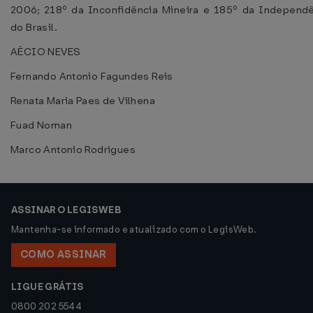
2006; 218º da Inconfidência Mineira e 185º da Independ
do Brasil.
AÉCIO NEVES
Fernando Antonio Fagundes Reis
Renata Maria Paes de Vilhena
Fuad Noman
Marco Antonio Rodrigues
ASSINAR O LEGISWEB
Mantenha-se informado e atualizado com o LegisWeb.
COMO ASSINAR
LIGUE GRÁTIS
0800 202 5544