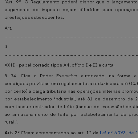
"Art. 9º. O Regulamento poderá dispor que o lançament
pagamento do imposto sejam diferidos para operaçõe
prestações subseqüentes.
Art. 12
..................................................................................................
§ 30
..................................................................................................
XXII - papel cortado tipos A4, ofício I e II e carta.
§ 34. Fica o Poder Executivo autorizado, na forma e
condições previstas em regulamento, a reduzir para até 0% 
por cento) a carga tributária nas operações internas promo
por estabelecimento industrial, até 31 de dezembro de 
com tanque resfriador de leite (tanque de expansão) dest
ao armazenamento de leite por estabelecimento de prod
rural.".
Art. 2º
Ficam acrescentados ao art. 12 da
Lei nº 6.763, de 