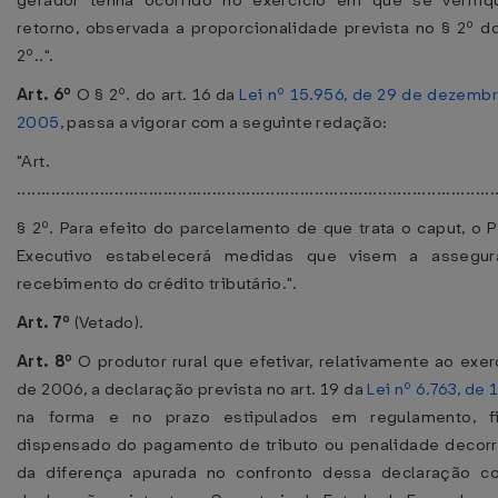
gerador tenha ocorrido no exercício em que se verifiq
retorno, observada a proporcionalidade prevista no § 2º do
2º..".
Art. 6º
O § 2º. do art. 16 da
Lei nº 15.956, de 29 de dezemb
2005
, passa a vigorar com a seguinte redação:
"Art. 16
..................................................................................................
§ 2º. Para efeito do parcelamento de que trata o caput, o 
Executivo estabelecerá medidas que visem a assegur
recebimento do crédito tributário.".
Art. 7º
(Vetado).
Art. 8º
O produtor rural que efetivar, relativamente ao exer
de 2006, a declaração prevista no art. 19 da
Lei nº 6.763, de
na forma e no prazo estipulados em regulamento, fi
dispensado do pagamento de tributo ou penalidade decor
da diferença apurada no confronto dessa declaração c