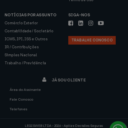
NOTÍCIAS POR ASSUNTO
SIGA-NOS
Comércio Exterior
Contabilidade / Societário
ICMS, IPI, ISS e Outros
TRABALHE CONOSCO
IR / Contribuições
Simples Nacional
Trabalho / Previdência
JÁ SOU CLIENTE
Área do Assinante
Fale Conosco
Telefones
LEGISWEB LTDA - 2026 - Agilize Decisões Seguras