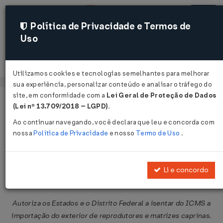
Política de Privacidade e Termos de
Uso
Acessar
Utilizamos cookies e tecnologias semelhantes para melhorar
sua experiência, personalizar conteúdo e analisar o tráfego do
site, em conformidade com a
Lei Geral de Proteção de Dados
Página Inicial
Legislações
Legislação Federal
Voltar
(Lei nº 13.709/2018 – LGPD)
.
Ao continuar navegando, você declara que leu e concorda com
Convênio ICMS Nº 20 DE
nossa
Política de Privacidade
e nosso
Termo de Uso
.
03/04/1992
Publicado no DOU em 8 abr 1992
Li e concordo
Compartilhar:
Autoriza os Estados e o Distrito Federal a isentar do ICMS a
importação do exterior de reprodutores e matrizes caprinas.