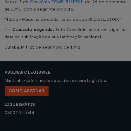
Anexo I do
Convênio ICMS 52/1991
, de 26 de setembro
de 1991, com o seguinte produto:
"43.05 - Máquina de soldar telas de aço 8515.21.0100."
2 -
Cláusula segunda.
Este Convênio entra em vigor na
data da publicação de sua ratificação nacional.
Cuiabá, MT, 25 de setembro de 1992.
ASSINAR O LEGISWEB
Mantenha-se informado e atualizado com o LegisWeb.
COMO ASSINAR
LIGUE GRÁTIS
0800 202 5544