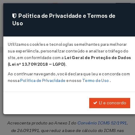
Política de Privacidade e Termos de
Uso
Acessar
Utilizamos cookies e tecnologias semelhantes para melhorar
sua experiência, personalizar conteúdo e analisar o tráfego do
site, em conformidade com a
Lei Geral de Proteção de Dados
Página Inicial
Legislações
Legislação Federal
Voltar
(Lei nº 13.709/2018 – LGPD)
.
Ao continuar navegando, você declara que leu e concorda com
Convênio ICMS nº 109 de
nossa
Política de Privacidade
e nosso
Termo de Uso
.
25/09/1992
Publicado no DOU em 29 set 1992
Li e concordo
Compartilhar:
Acrescenta produto ao Anexo I do
Convênio ICMS 52/1991
,
de 26.09.1991, que reduz a base de cálculo do ICMS nas