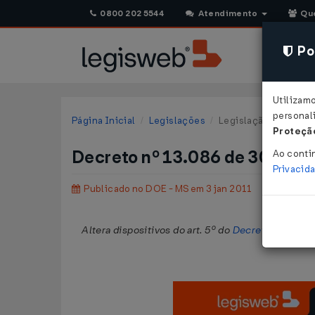
0800 202 5544
Atendimento
Qu
Pol
Utilizam
personali
Página Inicial
Legislações
Legislação Estadual 
Proteção
Decreto nº 13.086 de 30/12/
Ao conti
Privacid
Publicado no DOE - MS em 3 jan 2011
Altera dispositivos do art. 5º do
Decreto nº 11.796