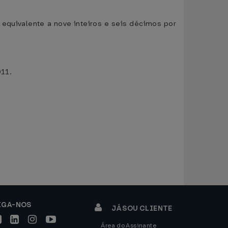
 equivalente a nove inteiros e seis décimos por
011.
IGA-NOS
JÁ SOU CLIENTE
Área do Assinante