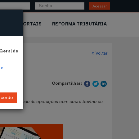
Acessar
IOR
PORTAIS
REFORMA TRIBUTÁRIA
 Geral de
Voltar
de
Compartilhar:
ncordo
tário dispensado às operações com couro bovino ou