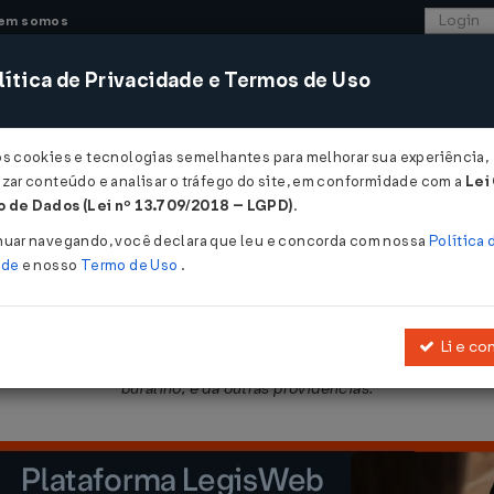
em somos
ítica de Privacidade e Termos de Uso
CONSULTORIA
SISTEMAS
COMÉRCIO EXTER
os cookies e tecnologias semelhantes para melhorar sua experiência,
zar conteúdo e analisar o tráfego do site, em conformidade com a
Lei
- Mato Grosso do Sul
 de Dados (Lei nº 13.709/2018 – LGPD)
.
2010
nuar navegando, você declara que leu e concorda com nossa
Política 
ade
e nosso
Termo de Uso
.
Li e co
, de 11 de fevereiro de 2005
, que dispõe sobre o tratamento tribu
bufalino, e dá outras providências.