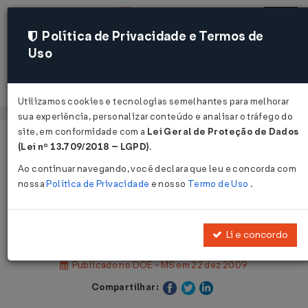
Política de Privacidade e Termos de
Uso
Acessar
Utilizamos cookies e tecnologias semelhantes para melhorar
sua experiência, personalizar conteúdo e analisar o tráfego do
site, em conformidade com a
Lei Geral de Proteção de Dados
Página Inicial
Legislações
(Lei nº 13.709/2018 – LGPD)
.
Legislação Estadual - Mato Grosso do Sul
Ao continuar navegando, você declara que leu e concorda com
nossa
Política de Privacidade
e nosso
Termo de Uso
.
Voltar
Decreto Nº 12871 DE 21/12/2009
Li e concordo
Publicado no DOE - MS em 22 dez 2009
Compartilhar: