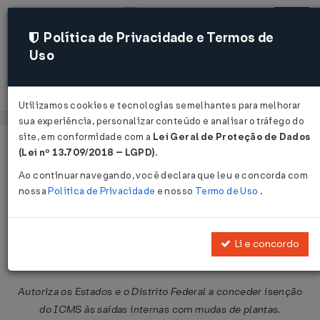
Política de Privacidade e Termos de
Uso
Acessar
Utilizamos cookies e tecnologias semelhantes para melhorar
sua experiência, personalizar conteúdo e analisar o tráfego do
site, em conformidade com a
Lei Geral de Proteção de Dados
Página Inicial
Legislações
Legislação Federal
Voltar
(Lei nº 13.709/2018 – LGPD)
.
Ao continuar navegando, você declara que leu e concorda com
Convênio ICMS Nº 54 DE
nossa
Política de Privacidade
e nosso
Termo de Uso
.
26/09/1991
Publicado no DOU em 30 set 1991
Li e concordo
Compartilhar:
Autoriza os Estados e o Distrito Federal a conceder isenção
do ICMS às saídas internas com mudas de plantas.