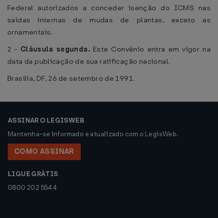
Federal autorizados a conceder isenção do ICMS nas
saídas internas de mudas de plantas, exceto as
ornamentais.
2 -
Cláusula segunda.
Este Convênio entra em vigor na
data da publicação de sua ratificação nacional.
Brasília, DF, 26 de setembro de 1991.
ASSINAR O LEGISWEB
Mantenha-se informado e atualizado com o LegisWeb.
COMO ASSINAR
LIGUE GRÁTIS
0800 202 5544