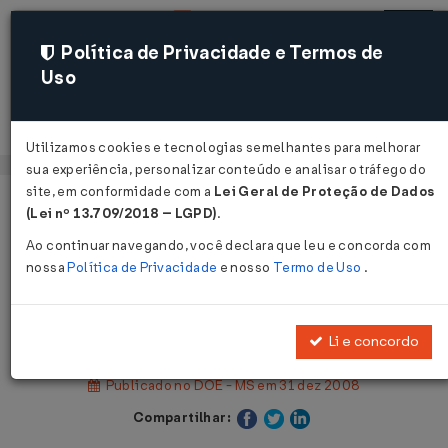
Política de Privacidade e Termos de
Uso
Acessar
Utilizamos cookies e tecnologias semelhantes para melhorar
sua experiência, personalizar conteúdo e analisar o tráfego do
site, em conformidade com a
Lei Geral de Proteção de Dados
Página Inicial
Legislações
(Lei nº 13.709/2018 – LGPD)
.
Legislação Estadual - Mato Grosso do Sul
Ao continuar navegando, você declara que leu e concorda com
nossa
Política de Privacidade
e nosso
Termo de Uso
.
Voltar
Decreto Nº 12691 DE 30/12/2008
Li e concordo
Publicado no DOE - MS em 31 dez 2008
Compartilhar: