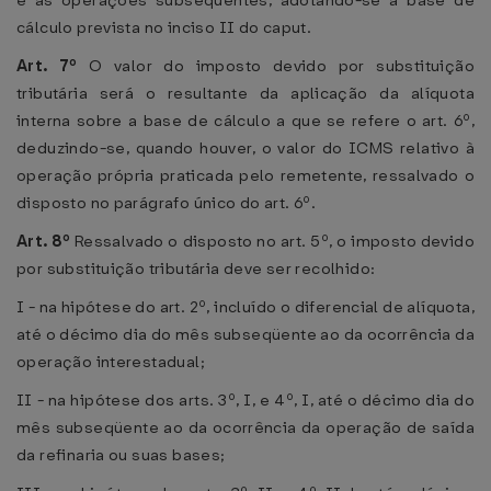
e as operações subseqüentes, adotando-se a base de
cálculo prevista no inciso II do caput.
Art. 7º
O valor do imposto devido por substituição
tributária será o resultante da aplicação da alíquota
interna sobre a base de cálculo a que se refere o art. 6º,
deduzindo-se, quando houver, o valor do ICMS relativo à
operação própria praticada pelo remetente, ressalvado o
disposto no parágrafo único do art. 6º.
Art. 8º
Ressalvado o disposto no art. 5º, o imposto devido
por substituição tributária deve ser recolhido:
I - na hipótese do art. 2º, incluído o diferencial de alíquota,
até o décimo dia do mês subseqüente ao da ocorrência da
operação interestadual;
II - na hipótese dos arts. 3º, I, e 4º, I, até o décimo dia do
mês subseqüente ao da ocorrência da operação de saída
da refinaria ou suas bases;