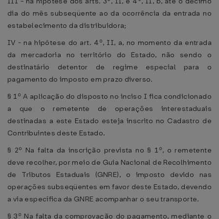
III - na hipótese dos arts. 3º, II, e 4º, II, b, até o décimo
dia do mês subseqüente ao da ocorrência da entrada no
estabelecimento da distribuidora;
IV - na hipótese do art. 4º, II, a, no momento da entrada
da mercadoria no território do Estado, não sendo o
destinatário detentor de regime especial para o
pagamento do imposto em prazo diverso.
§ 1º A aplicação do disposto no inciso I fica condicionado
a que o remetente de operações interestaduais
destinadas a este Estado esteja inscrito no Cadastro de
Contribuintes deste Estado.
§ 2º Na falta da inscrição prevista no § 1º, o remetente
deve recolher, por meio de Guia Nacional de Recolhimento
de Tributos Estaduais (GNRE), o imposto devido nas
operações subseqüentes em favor deste Estado, devendo
a via específica da GNRE acompanhar o seu transporte.
§ 3º Na falta da comprovação do pagamento, mediante o