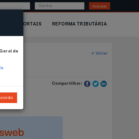
Acessar
IOR
PORTAIS
REFORMA TRIBUTÁRIA
 Geral de
Voltar
de
Compartilhar:
ncordo
s.