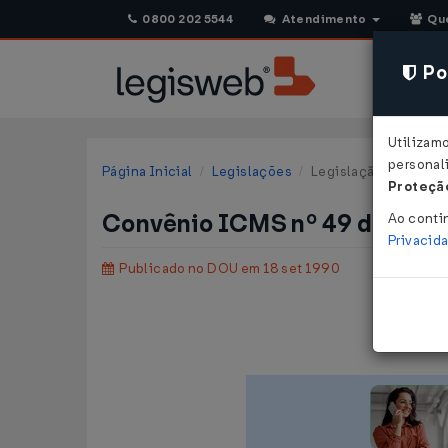
0800 202 5544
Atendimento
Qu
Pol
Utilizam
personali
Página Inicial
Legislações
Legislação Federal
Proteção
Convênio ICMS nº 49 de 13/
Ao conti
Privacid
Publicado no DOU em 18 set 1990
R