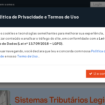
em somos
ítica de Privacidade e Termos de Uso
CONSULTORIA
SISTEMAS
COMÉRCIO EXTER
os cookies e tecnologias semelhantes para melhorar sua experiência,
zar conteúdo e analisar o tráfego do site, em conformidade com a
Lei
 de Dados (Lei nº 13.709/2018 – LGPD)
.
09/1990
nuar navegando, você declara que leu e concorda com nossa
Política 
ade
e nosso
Termo de Uso
.
Li e co
econfirma o
Convênio ICM 10/1981
, de 23.10.1981, e suas alteraçõe