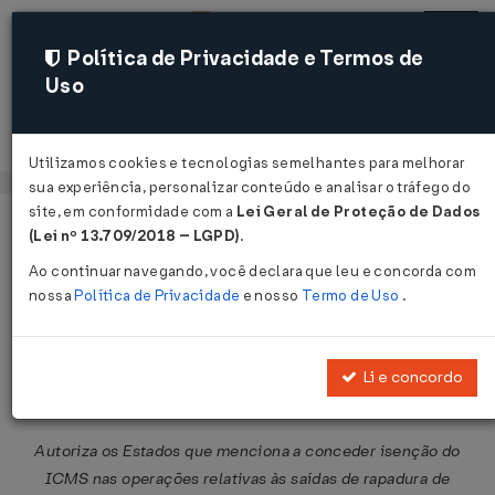
Política de Privacidade e Termos de
Uso
Acessar
Utilizamos cookies e tecnologias semelhantes para melhorar
sua experiência, personalizar conteúdo e analisar o tráfego do
site, em conformidade com a
Lei Geral de Proteção de Dados
Página Inicial
Legislações
Legislação Federal
Voltar
(Lei nº 13.709/2018 – LGPD)
.
Ao continuar navegando, você declara que leu e concorda com
Convênio ICMS Nº 74 DE
nossa
Política de Privacidade
e nosso
Termo de Uso
.
12/12/1990
Publicado no DOU em 14 dez 1990
Li e concordo
Compartilhar:
Autoriza os Estados que menciona a conceder isenção do
ICMS nas operações relativas às saídas de rapadura de