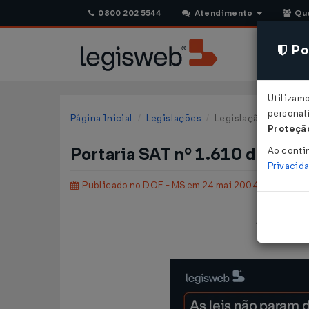
0800 202 5544
Atendimento
Qu
Pol
Utilizam
personali
Página Inicial
Legislações
Legislação Estadual 
Proteção
Portaria SAT nº 1.610 de 21/
Ao conti
Privacid
Publicado no DOE - MS em 24 mai 2004
"Dispõe sob