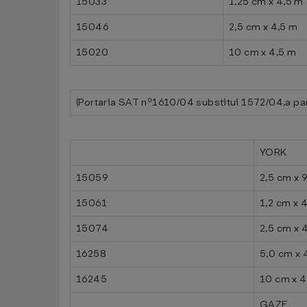
15033
1,25 cm x 4,5 m
15046
2,5 cm x 4,5 m
15020
10 cm x 4,5 m
(Portaria SAT nº1610/04 substitui 1572/04,a pa
YORK
15059
2,5 cm x 
15061
1,2 cm x 
15074
2,5 cm x 
16258
5,0 cm x 
16245
10 cm x 4
GAZE