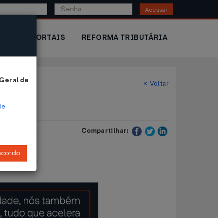
Acessar
IOR
PORTAIS
REFORMA TRIBUTÁRIA
 Geral de
Voltar
de
Compartilhar:
ncordo
cia Fiscal".