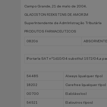
Campo Grande, 21 de maio de 2004.
GLADISTON RIEKSTINS DE AMORIM
Superintendente de Administração Tributária
PRODUTOS FARMACEUTICOS
08206
ABSORVENTE
(Portaria SAT nº1610/04 substitui 1572/04,a pa
54485
Always (qualquer tipo)
18202
Carefree (qualquer tipo)
00700
Ela(clássico)
54521
Ela(outros tipos)