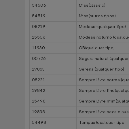
54506
Miss(classic)
54519
Miss(outros tipos)
08219
Modess (qualquer tipo)
15506
Modess noturno (qualque
11930
OB(qualquer tipo)
00726
Segura natural (qualquer
19863
Serena (qualquer tipo)
08221
Sempre Livre normal(qua
19842
Sempre Livre fino(qualqu
15498
Sempre Livre mini(qualqu
19835
Sempre Livre seca e suav
54498
Tampax (qualquer tipo)