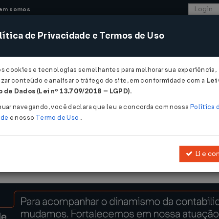
em somos
ítica de Privacidade e Termos de Uso
CONSULTORIA
SISTEMAS
COMÉRCIO EXTER
os cookies e tecnologias semelhantes para melhorar sua experiência,
zar conteúdo e analisar o tráfego do site, em conformidade com a
Lei
- Mato Grosso do Sul
 de Dados (Lei nº 13.709/2018 – LGPD)
.
05/2004
nuar navegando, você declara que leu e concorda com nossa
Política 
ade
e nosso
Termo de Uso
.
Li e co
re a alteração de valores e exclusão de códigos na Pauta de Referên