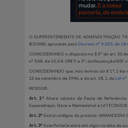
O SUPERINTENDENTE DE ADMINISTRAÇÃO TRIBUTÁ
(RICMS), aprovado pelo
Decreto nº 9.203, de 18
CONSIDERANDO o disposto no § 3º do art. 33 do R
nº 558, de 10.04.1987) e 3º, da Resolução/SEF 
CONSIDERANDO que, nos termos do § 1º, I (na re
13 de setembro de 1996, e do art. 18, I, da
Lei nº
RESOLVE:
Art. 1º
Altera valores da Pauta de Referência
Esparadrapo, Gaze e Mamadeira) e LATICINIOS (D
Art. 2º
Exclui códigos do produto: MAMADEIRA (
Art. 3º
Esta Portaria entra em vigor na data da s