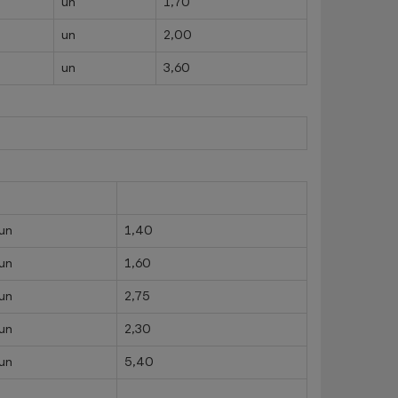
un
1,70
un
2,00
un
3,60
un
1,40
un
1,60
un
2,75
un
2,30
un
5,40