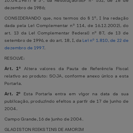
10.04.1987) e 3º, da Resolução/SEF nº 532, de 18 de
dezembro de 1986;
CONSIDERANDO que, nos termos do § 1º, I (na redação
dada pela Lei Complementar nº 114, de 16.12.2002), do
art. 13 da Lei Complementar (federal) nº 87, de 13 de
setembro de 1996, e do art. 18, I, da
Lei nº 1.810, de 22 de
dezembro de 1997
.
RESOLVE:
Art. 1º
Altera valores da Pauta de Referência Fiscal
relativo ao produto: SOJA, conforme anexo único a esta
Portaria.
Art. 2º
Esta Portaria entra em vigor na data da sua
publicação, produzindo efeitos a partir de 17 de junho de
2004.
Campo Grande, 16 de junho de 2004.
GLADISTON RIEKSTINS DE AMORIM