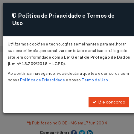
Política de Privacidade e Termos de
Uso
Acessar
Utilizamos cookies e tecnologias semelhantes para melhorar
sua experiência, personalizar conteúdo e analisar o tráfego do
site, em conformidade com a
Lei Geral de Proteção de Dados
Página Inicial
Legislações
(Lei nº 13.709/2018 – LGPD)
.
Legislação Estadual - Mato Grosso do Sul
Ao continuar navegando, você declara que leu e concorda com
nossa
Política de Privacidade
e nosso
Termo de Uso
.
Voltar
Portaria SAT nº 1.616 de
Li e concordo
16/06/2004
Publicado no DOE - MS em 17 jun 2004
Compartilhar: