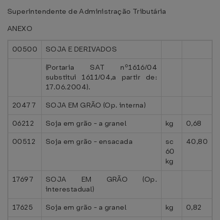
Superintendente de Administração Tributária
ANEXO
00500
SOJA E DERIVADOS
(Portaria SAT nº1616/04
substitui 1611/04,a partir de:
17.06.2004).
20477
SOJA EM GRÃO (Op. interna)
06212
Soja em grão - a granel
kg
0,68
00512
Soja em grão - ensacada
sc
40,80
60
kg
17697
SOJA EM GRÃO (Op.
interestadual)
17625
Soja em grão - a granel
kg
0,82