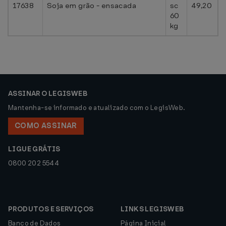
17638
Soja em grão - ensacada
sc
49,20
60
kg
ASSINAR O LEGISWEB
Mantenha-se informado e atualizado com o LegisWeb.
COMO ASSINAR
LIGUE GRÁTIS
0800 202 5544
PRODUTOS E SERVIÇOS
LINKS LEGISWEB
Banco de Dados
Página Inicial